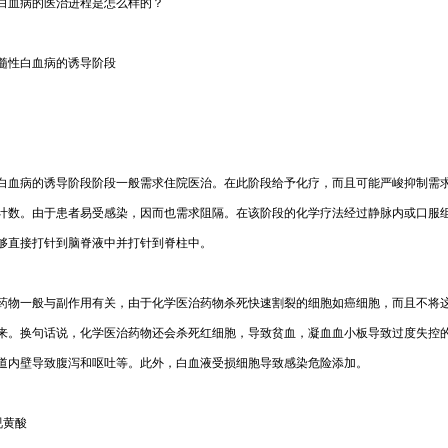
血病的医治进程是怎么样的？
性白血病的诱导阶段
病的诱导阶段阶段一般需求住院医治。在此阶段给予化疗，而且可能严峻抑制需
计数。由于患者易受感染，因而也需求阻隔。在该阶段的化学疗法经过静脉内或口服
够直接打针到脑脊液中并打针到脊柱中。
一般与副作用有关，由于化学医治药物杀死快速割裂的细胞如癌细胞，而且不将
来。换句话说，化学医治药物还会杀死红细胞，导致贫血，凝血血小板导致过度失控
道内壁导致腹泻和呕吐等。此外，白血液受损细胞导致感染危险添加。
黄酸