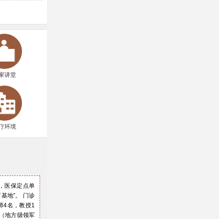
家讲堂
疗环境
㎡，医保定点单
基地”。 门诊
师4名，教授1
才（地方级领军