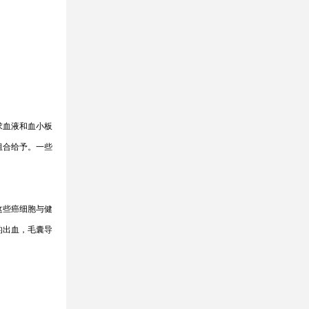
求血液和血小板
组合给予。一些
这些癌细胞与健
的出血，毛囊导