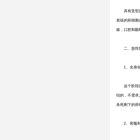
具有亚型急性
老练的胚细胞
燥，口腔和眼
二、急性髓
1、全身化
这个阶段的目
结的，不需求
杀死剩下的癌
2、骨髓和