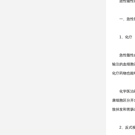
急性髓性白
一、急性髓
1、化疗
急性髓性白血
输注的血细胞
化疗药物也能
化学医治药物
康细胞区分开
致掉发和胃肠
2、反式视