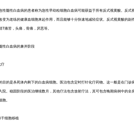
髓性白血病的患者称为急性早幼粒细胞白血病可能获益于所有反式视黄酸。反式
改变为老练的健康血细胞来起作用，而且能够十分快速地减轻症状。反式视黄酸的副
睛T痛苦，头痛，骨痛，厌恶等。
性白血病的兼并阶段
疗
的是杀死体内剩下的白血病细胞。医治包含定时打针化疗药物。这一般是在门诊
入院。稳固阶段的医治继续数月，其他疗法包含放射疗法，其可包含晚期病例中的全
细胞。
干细胞移植