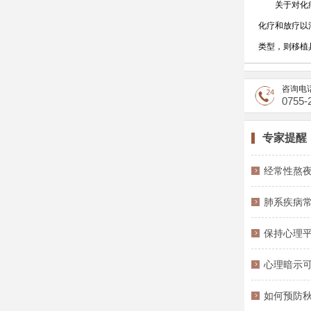
关于对化疗无
化疗和放疗以
类型，则移植
咨询电
0755-
专家提醒
经常性熬夜
肺系疾病
保持心理
心理暗示
如何预防秋