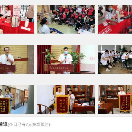
通道
(今日已有
7
人在线预约)