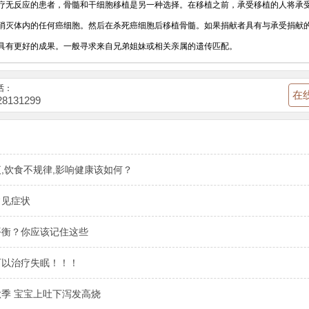
反应的患者，骨髓和干细胞移植是另一种选择。在移植之前，承受移植的人将承
消灭体内的任何癌细胞。然后在杀死癌细胞后移植骨髓。如果捐献者具有与承受捐献
具有更好的成果。一般寻求来自兄弟姐妹或相关亲属的遗传匹配。
话：
在
28131299
,饮食不规律,影响健康该如何？
常见症状
平衡？你应该记住这些
可以治疗失眠！！！
季 宝宝上吐下泻发高烧