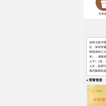
专家
深圳九味中医
位，深圳市规
部现有职工1
名），省级名
人才）1名。
人次，诊室5
现代集团化
荣誉资质