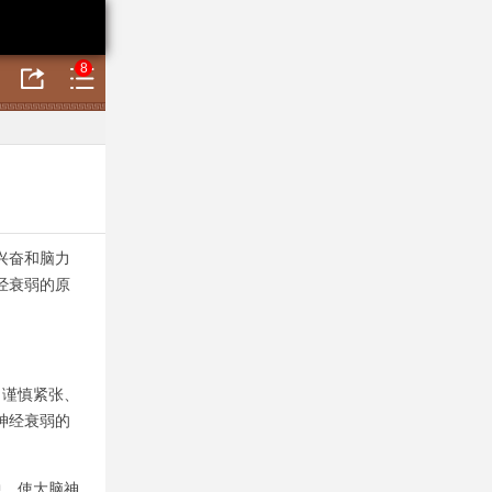
8
兴奋和脑力
经衰弱的原
谨慎紧张、
神经衰弱的
、使大脑神