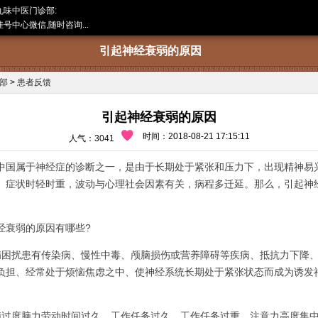
九味中医门诊部:
号中心微信,随时咨询...
引起神经衰弱的原因
部
>
患者反馈
引起神经衰弱的原因
时间：2018-08-21 17:15:11
人气：3041
中国属于神经症的诊断之一，是由于长期处于紧张和压力下，出现精神易
。症状时轻时重，波动与心理社会因素有关，病程多迁延。那么，引起神
衰弱的原因有哪些?
扰患有传染病、慢性中毒、颅脑损伤或营养障碍等疾病、抵抗力下降、
负担、经常处于烦恼焦虑之中、使神经系统长期处于紧张状态而成为诱发
度脑力劳动时间过久、工作任务过久、工作任务过重、注意力高度集中