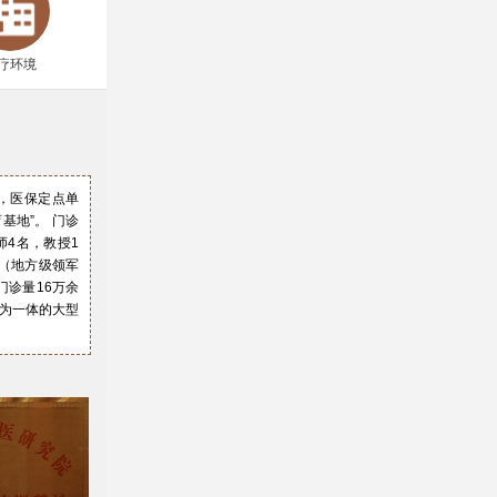
疗环境
㎡，医保定点单
基地”。 门诊
师4名，教授1
才（地方级领军
门诊量16万余
复为一体的大型