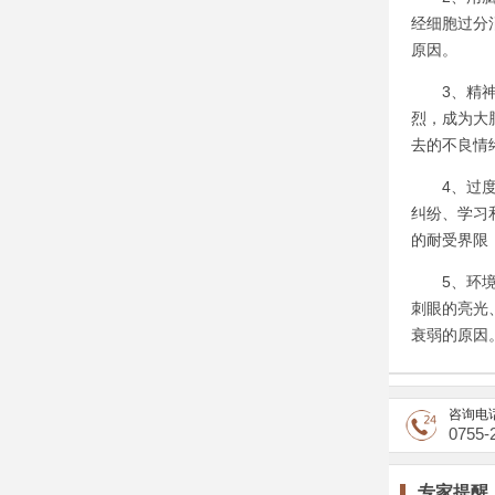
经细胞过分
原因。
3、精神创
烈，成为大
去的不良情
4、过度紧
纠纷、学习
的耐受界限
5、环境不
刺眼的亮光
衰弱的原因
咨询电
0755-
专家提醒