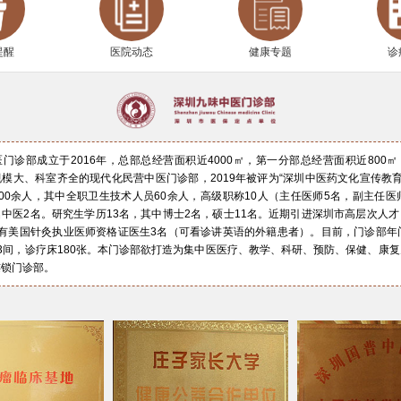
提醒
医院动态
健康专题
诊
门诊部成立于2016年，总部总经营面积近4000㎡，第一分部总经营面积近800
模大、科室齐全的现代化民营中医门诊部，2019年被评为“深圳中医药文化宣传教育
00余人，其中全职卫生技术人员60余人，高级职称10人（主任医师5名，副主任医
中医2名。研究生学历13名，其中博士2名，硕士11名。近期引进深圳市高层次人
有美国针灸执业医师资格证医生3名（可看诊讲英语的外籍患者）。目前，门诊部年
3间，诊疗床180张。本门诊部欲打造为集中医医疗、教学、科研、预防、保健、康
连锁门诊部。