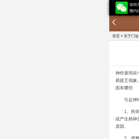
深圳
预约挂
首页
>
关于门诊
神经衰弱在
易疲乏现象
因有哪些
引起神经
1、疾病困
或产生精神
原因。
2、用脑过