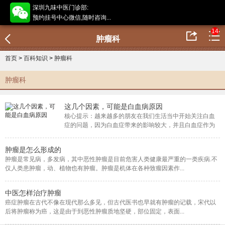
深圳九味中医门诊部:
预约挂号中心微信,随时咨询...
14
肿瘤科
首页
>
百科知识
>
肿瘤科
肿瘤科
这几个因素，可能是白血病原因
核心提示：越来越多的朋友在我们生活当中开始关注白血
症的问题，因为白血症带来的影响较大，并且白血症作为
比较出名的血液疾病，一直以来...
肿瘤是怎么形成的
肿瘤是常见病，多发病，其中恶性肿瘤是目前危害人类健康最严重的一类疾病.不
仅人类患肿瘤，动、植物也有肿瘤。肿瘤是机体在各种致瘤因素作...
中医怎样治疗肿瘤
癌症肿瘤在古代不像在现代那么多见，但古代医书也早就有肿瘤的记载，宋代以
后将肿瘤称为癌，这是由于到恶性肿瘤质地坚硬，部位固定，表面...