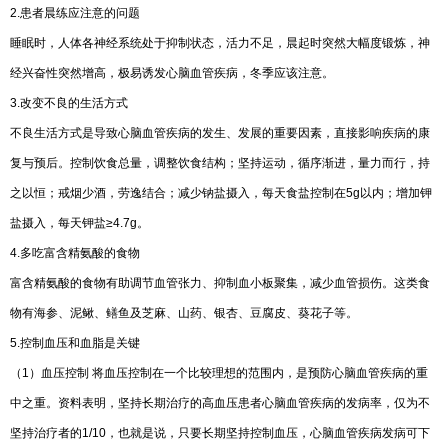
2.患者晨练应注意的问题
睡眠时，人体各神经系统处于抑制状态，活力不足，晨起时突然大幅度锻炼，神
经兴奋性突然增高，极易诱发心脑血管疾病，冬季应该注意。
3.改变不良的生活方式
不良生活方式是导致心脑血管疾病的发生、发展的重要因素，直接影响疾病的康
复与预后。控制饮食总量，调整饮食结构；坚持运动，循序渐进，量力而行，持
之以恒；戒烟少酒，劳逸结合；减少钠盐摄入，每天食盐控制在5g以内；增加钾
盐摄入，每天钾盐≥4.7g。
4.多吃富含精氨酸的食物
富含精氨酸的食物有助调节血管张力、抑制血小板聚集，减少血管损伤。这类食
物有海参、泥鳅、鳝鱼及芝麻、山药、银杏、豆腐皮、葵花子等。
5.控制血压和血脂是关键
（1）血压控制 将血压控制在一个比较理想的范围内，是预防心脑血管疾病的重
中之重。资料表明，坚持长期治疗的高血压患者心脑血管疾病的发病率，仅为不
坚持治疗者的1/10，也就是说，只要长期坚持控制血压，心脑血管疾病发病可下