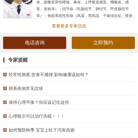
炎、咳嗽变异性哮喘、鼻炎、上呼吸道感染、咽喉炎、感
冒、发热等）；结节病（乳腺结节、肺结节、甲状腺结节
等）；免疫系统性疾病（风湿、类风湿、干燥综合征、肾炎
等）；心脑血管疾病（冠心病、心律失常、脑供血不全、眩
查看更多专家信息
晕、神经性头痛、面瘫）；代谢类疾病（糖尿病、甲亢、高
脂血症等）；消化系统疾病（慢性胃炎、胃肠功能紊乱、胆
电话咨询
立即预约
囊炎、肝损伤、脂肪肝等）；眼疾（视疲劳、干眼症、···
简介：
主治医师，中医硕士研究生，2012年毕业于黑龙江中
医药大学。 中医世家，国家住院医师规范化培训医师。师承
专家提醒
国医大师张琪教授，师从国家级名中医江柏华教授（肺病科
专家），拥有多
经常性熬夜,饮食不规律,影响健康该如何？
肺系疾病常见症状
保持心理平衡？你应该记住这些
心理暗示可以治疗失眠！！！
如何预防秋季 宝宝上吐下泻发高烧