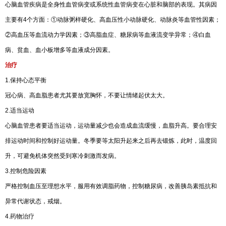
心脑血管疾病是全身性血管病变或系统性血管病变在心脏和脑部的表现。其病因
主要有4个方面：①动脉粥样硬化、高血压性小动脉硬化、动脉炎等血管性因素；
②高血压等血流动力学因素；③高脂血症、糖尿病等血液流变学异常；④白血
病、贫血、血小板增多等血液成分因素。
治疗
1.保持心态平衡
冠心病、高血脂患者尤其要放宽胸怀，不要让情绪起伏太大。
2.适当运动
心脑血管患者要适当运动，运动量减少也会造成血流缓慢，血脂升高。要合理安
排运动时间和控制好运动量。冬季要等太阳升起来之后再去锻炼，此时，温度回
升，可避免机体突然受到寒冷刺激而发病。
3.控制危险因素
严格控制血压至理想水平，服用有效调脂药物，控制糖尿病，改善胰岛素抵抗和
异常代谢状态，戒烟。
4.药物治疗