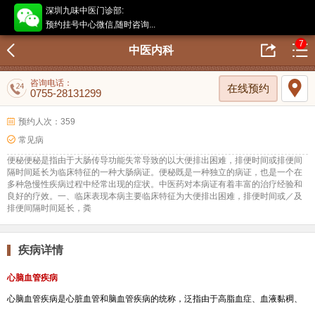
深圳九味中医门诊部:
预约挂号中心微信,随时咨询...
7
中医内科
咨询电话：
在线预约
0755-28131299
预约人次：359
常见病
便秘便秘是指由于大肠传导功能失常导致的以大便排出困难，排便时间或排便间
隔时间延长为临床特征的一种大肠病证。便秘既是一种独立的病证，也是一个在
多种急慢性疾病过程中经常出现的症状。中医药对本病证有着丰富的治疗经验和
良好的疗效。一、临床表现本病主要临床特征为大便排出困难，排便时间或／及
排便间隔时间延长，粪
疾病详情
心脑血管疾病
心脑血管疾病是心脏血管和脑血管疾病的统称，泛指由于高脂血症、血液黏稠、