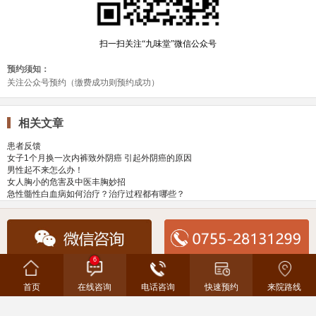
相关文章
患者反馈
女子1个月换一次内裤致外阴癌 引起外阴癌的原因
男性起不来怎么办！
女人胸小的危害及中医丰胸妙招
急性髓性白血病如何治疗？治疗过程都有哪些？
6
地址：深圳市龙华区书香门第上河坊九味堂
咨询热线：0755-28131299
首页
在线咨询
电话咨询
快速预约
来院路线