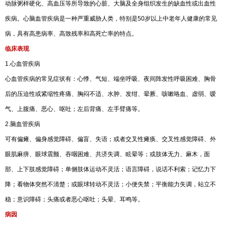
动脉粥样硬化、高血压等所导致的心脏、大脑及全身组织发生的缺血性或出血性
疾病。心脑血管疾病是一种严重威胁人类，特别是50岁以上中老年人健康的常见
病，具有高患病率、高致残率和高死亡率的特点。
临床表现
1.心血管疾病
心血管疾病的常见症状有：心悸、气短、端坐呼吸、夜间阵发性呼吸困难、胸骨
后的压迫性或紧缩性疼痛、胸闷不适、水肿、发绀、晕厥、咳嗽咯血、虚弱、嗳
气、上腹痛、恶心、呕吐；左后背痛、左手臂痛等。
2.脑血管疾病
可有偏瘫、偏身感觉障碍、偏盲、失语；或者交叉性瘫痪、交叉性感觉障碍、外
眼肌麻痹、眼球震颤、吞咽困难、共济失调、眩晕等；或肢体无力、麻木，面
部、上下肢感觉障碍；单侧肢体运动不灵活；语言障碍，说话不利索；记忆力下
降；看物体突然不清楚；或眼球转动不灵活；小便失禁；平衡能力失调，站立不
稳；意识障碍；头痛或者恶心呕吐；头晕、耳鸣等。
病因