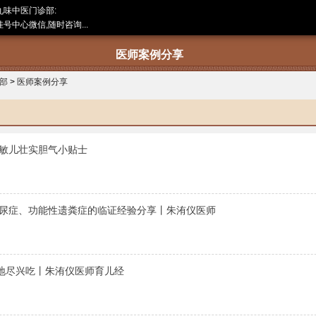
九味中医门诊部:
号中心微信,随时咨询...
医师案例分享
部
>
医师案例分享
敏儿壮实胆气小贴士
尿症、功能性遗粪症的临证经验分享丨朱洧仪医师
”地尽兴吃丨朱洧仪医师育儿经