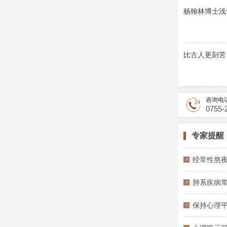
杨翰林博士浅
比古人更刻苦
咨询电
0755-
专家提醒
经常性熬夜
肺系疾病
保持心理