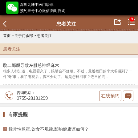
深圳九味中医门诊部:
预约挂号中心微信,随时咨询...
9
患者关注
首页
>
关于门诊部
>
患者关注
患者关注
跷二郎腿导致左腓总神经麻木
很多人都知道，电视看久了，眼睛会不舒服。不过，最近福田的李大爷碰到了一
件“奇”事，看了电视后，脚不会动了。这是怎样回事？连日的高...
咨询电话：
在线预约
0755-28131299
专家提醒
经常性熬夜,饮食不规律,影响健康该如何？