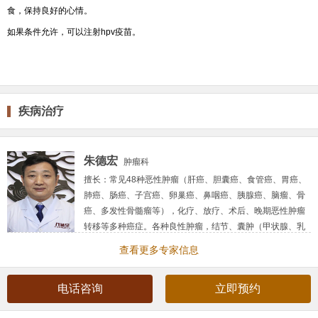
食，保持良好的心情。
如果条件允许，可以注射hpv疫苗。
疾病治疗
朱德宏
肿瘤科
擅长：
常见48种恶性肿瘤（肝癌、胆囊癌、食管癌、胃癌、
肺癌、肠癌、子宫癌、卵巢癌、鼻咽癌、胰腺癌、脑瘤、骨
癌、多发性骨髓瘤等），化疗、放疗、术后、晚期恶性肿瘤
转移等多种癌症。各种良性肿瘤，结节、囊肿（甲状腺、乳
腺、肺、肝、子宫肌瘤、卵巢等），息肉（鼻、声带、胆
查看更多专家信息
囊、食管、胃、肠道、肛门等），肝硬化腹水、肾病尿毒症
等疑难杂症。
电话咨询
立即预约
简介：
国医大师李佃贵弟子，传承工作室传承人，中国民间
中医医药研究开发协会疑难杂症分会肿瘤研究组组长，肿瘤