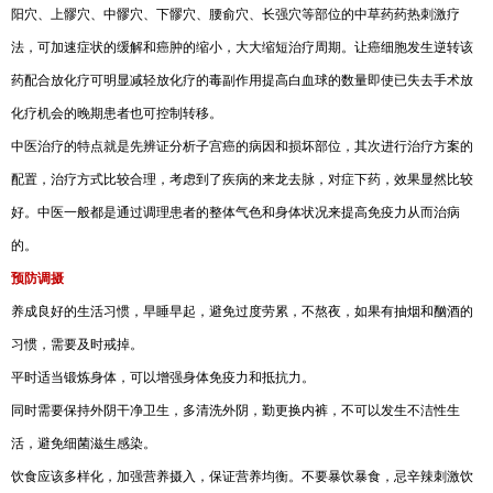
阳穴、上髎穴、中髎穴、下髎穴、腰俞穴、长强穴等部位的中草药药热刺激疗
法，可加速症状的缓解和癌肿的缩小，大大缩短治疗周期。让癌细胞发生逆转该
药配合放化疗可明显减轻放化疗的毒副作用提高白血球的数量即使已失去手术放
化疗机会的晚期患者也可控制转移。
中医治疗的特点就是先辨证分析子宫癌的病因和损坏部位，其次进行治疗方案的
配置，治疗方式比较合理，考虑到了疾病的来龙去脉，对症下药，效果显然比较
好。中医一般都是通过调理患者的整体气色和身体状况来提高免疫力从而治病
的。
预防调摄
养成良好的生活习惯，早睡早起，避免过度劳累，不熬夜，如果有抽烟和酗酒的
习惯，需要及时戒掉。
平时适当锻炼身体，可以增强身体免疫力和抵抗力。
同时需要保持外阴干净卫生，多清洗外阴，勤更换内裤，不可以发生不洁性生
活，避免细菌滋生感染。
饮食应该多样化，加强营养摄入，保证营养均衡。不要暴饮暴食，忌辛辣刺激饮