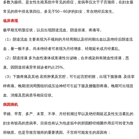
多数为腺癌。是女性生殖系统中常见的癌症，发病率仅次于子宫颈癌，在妇女最
常见的癌中排名第四位。多见于50～60岁的妇女，常在绝经后发生。
临床表现
极早期无明显症状，以后出现阴道流血、阴道排液、疼痛等。
（1）阴道流血 主要表现为不规则的月经周期以及经间期出血以及绝经后阴道流
血，量一般不多。尚未绝经者可表现为月经增多、经期延长或月经紊乱。
（2）阴道排液 多为血性液体或浆液性分泌物，合并感染则有脓血性排液，恶
臭。因阴道排液异常就诊者约占25%。
（3）下腹疼痛及其他 若癌肿累及宫腔，可引起宫腔积脓，出现下腹胀痛 及痉挛
样疼痛。晚期浸润周围组织或压迫神经可引起下腹及腰髓部疼痛。晚期可出现贫
血、消瘦及恶病质等相应症状。
病因病机
早婚、早育、多产、未育、不孕、月经初潮过早以及绝经期延迟及性生活紊乱的
妇女有较高的患病率。目前也有认为包皮垢中的胆固醇经细菌作用后可转变为致
癌物质。也是导致宫颈癌的重要诱因。子宫癌可能发生的原因有：