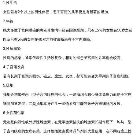
1.性生活
女性若有2个以上的男性伴侣，患子宫癌的几率更是有显著的增加。
2.年龄
绝大多数子宫内膜癌的患者其发病年龄在围绝经期，只有15%的女性在50岁之前
以及只有5%的女性在40岁之前被诊断患有子宫内膜癌。
3.性病感染
性病的感染，通常代表性生活较复杂，相对的罹患子宫癌的几率也会较高。
4.子宫颈发炎
若有长期子宫颈的损伤、破皮、糜烂、发炎，都可能转变为早期的子宫癌细胞。
5.吸烟
抽烟会增加罹患Ⅱ型子宫内膜癌的机会：一是抽烟会减少身体免疫力而使子宫癌
细胞加速发展，二是抽烟本身产生一些物质有可能导致子宫癌细胞的发展。
6.女性荷尔蒙
无论是内源性或外源性雌激素，在无孕激素拮抗的雌激素长期作用下，均与Ⅰ型
子宫内膜癌的发病有关。选择性雌激素受体调节剂的大量使用，在不同程度上扮