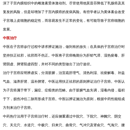
演了子宫内膜组织中的雌激素受体激动剂。尽管使用他莫昔芬降低了乳腺癌及其
复发的风险，但是却增加了子宫内膜癌的发病风险。有些学者认为黄体素会改变
子宫颈上皮细胞的稳定性，而容易发生不正常的变化，有可能导致子宫癌细胞的
发展。
中医治疗
中医在子宫癌诊疗过程中讲求辨证施治，做到有的放矢；在具体的子宫癌治疗时
坚持扶正祛邪，祛邪而不伤正。中医将子宫癌晚期分为肝郁气滞、湿热瘀毒、肝
肾阴虚、脾肾阳虚四型，并对不同的类型做出了治疗途径。
治疗子宫癌应明辨虚实，分清脏腑，治宜疏肝理气、清热利湿、祛瘀解毒、补益
气血、滋养肝肾、温补脾肾。中医运用扶正祛邪的原则辨证治疗子宫癌。中医认
为子宫癌属于带下，漏症、症瘕类的范畴。由于脏腑气血失调，湿毒内侵，蕴积
于下，损伤冲任二脉而形成子宫癌。中医以辨证施治为原则，根据中药性能组成
方剂来治疗子宫癌。
中药热疗法用于子宫癌治疗时，还应侧重通过中脘穴、下脘穴、神阙穴、阴交
穴、关元穴、水道穴、中极穴、归来穴、曲骨穴、气冲穴及肾俞穴、气海穴、腰