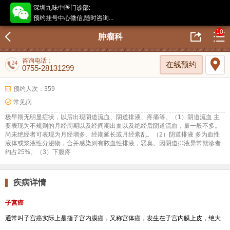
深圳九味中医门诊部:
预约挂号中心微信,随时咨询...
10
肿瘤科
咨询电话：
在线预约
0755-28131299
预约人次：359
常见病
极早期无明显症状，以后出现阴道流血、阴道排液、疼痛等。（1）阴道流血 主
要表现为不规则的月经周期以及经间期出血以及绝经后阴道流血，量一般不多。
尚未绝经者可表现为月经增多、经期延长或月经紊乱。（2）阴道排液 多为血性
液体或浆液性分泌物，合并感染则有脓血性排液，恶臭。因阴道排液异常就诊者
约占25%。（3）下腹疼
疾病详情
子宫癌
通常叫子宫癌实际上是指子宫内膜癌，又称宫体癌，发生在子宫内膜上皮，绝大