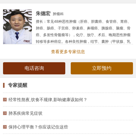
朱德宏
肿瘤科
擅长：
常见48种恶性肿瘤（肝癌、胆囊癌、食管癌、胃癌、
肺癌、肠癌、子宫癌、卵巢癌、鼻咽癌、胰腺癌、脑瘤、骨
癌、多发性骨髓瘤等），化疗、放疗、术后、晚期恶性肿瘤
转移等多种癌症。各种良性肿瘤，结节、囊肿（甲状腺、乳
腺、肺、肝、子宫肌瘤、卵巢等），息肉（鼻、声带、胆
查看更多专家信息
囊、食管、胃、肠道、肛门等），肝硬化腹水、肾病尿毒症
等疑难杂症。
电话咨询
立即预约
简介：
国医大师李佃贵弟子，传承工作室传承人，中国民间
中医医药研究开发协会疑难杂症分会肿瘤研究组组长，肿瘤
首席研究员。从事中医临床工作40余年，总结出中医药治疗
专家提醒
肿瘤“四位一体”体系，包括口服，静脉，直肠，雾化，外用等
方法。根据恶性肿瘤细胞生物学特性，肿瘤浸润直接蔓延，
经常性熬夜,饮食不规律,影响健康该如何？
淋巴结区域转移，血道转移，种植转移，易复发
肺系疾病常见症状
保持心理平衡？你应该记住这些