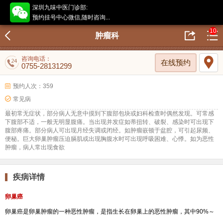
深圳九味中医门诊部:
预约挂号中心微信,随时咨询...
10
肿瘤科
咨询电话：
在线预约
0755-28131299
预约人次：359
常见病
最初常无症状，部分病人无意中摸到下腹部包块或妇科检查时偶然发现。可常感
下腹部不适，一般无明显腹痛。当出现并发症如蒂扭转、破裂、感染时可出现下
腹部疼痛。部分病人可出现月经失调或闭经。如肿瘤嵌顿于盆腔，可引起尿频、
便秘。巨大卵巢肿瘤压迫膈肌或出现胸腹水时可出现呼吸困难、心悸。如为恶性
肿瘤，病人常出现食欲
疾病详情
卵巢癌
卵巢癌是卵巢肿瘤的一种恶性肿瘤，是指生长在卵巢上的恶性肿瘤，其中90%～