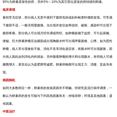
95%为卵巢原发性的癌，另外5%～10%为其它部位原发的癌转移到卵巢。
临床表现
最初常无症状，部分病人无意中摸到下腹部包块或妇科检查时偶然发现。可常感
下腹部不适，一般无明显腹痛。当出现并发症如蒂扭转、破裂、感染时可出现下
腹部疼痛。部分病人可出现月经失调或闭经。如肿瘤嵌顿于盆腔，可引起尿频、
便秘。巨大卵巢肿瘤压迫膈肌或出现胸腹水时可出现呼吸困难、心悸。如为恶性
肿瘤，病人常出现食欲不振、消化不良等消化道症状，有腹水时可出现腹胀，部
分病人因此会到消化内科就诊。另外随着肿瘤的增大和出现腹水，有些病人可感
腰围增大，甚至自认为是肥胖而减肥。卵巢癌晚期可出现乏力、消瘦、贫血等表
现。
病因病机
如同大多数癌症一样，卵巢癌的发病原因并不明确。经研究及流行病学调查，一
般认为卵巢癌的发生可能与下列高危因素有关：持续排卵；环境及其他因素；遗
传因素。
中医治疗