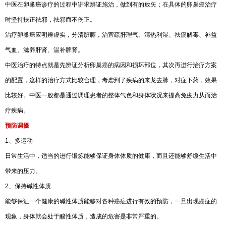
中医在卵巢癌诊疗的过程中讲求辨证施治，做到有的放矢；在具体的卵巢癌治疗
时坚持扶正祛邪，祛邪而不伤正。
治疗卵巢癌应明辨虚实，分清脏腑，治宜疏肝理气、清热利湿、祛瘀解毒、补益
气血、滋养肝肾、温补脾肾。
中医治疗的特点就是先辨证分析卵巢癌的病因和损坏部位，其次再进行治疗方案
的配置，这样的治疗方式比较合理，考虑到了疾病的来龙去脉，对症下药，效果
比较好。中医一般都是通过调理患者的整体气色和身体状况来提高免疫力从而治
疗疾病。
预防调摄
1、多运动
日常生活中，适当的进行锻炼能够保证身体体质的健康，而且还能够舒缓生活中
带来的压力。
2、保持碱性体质
能够保证一个健康的碱性体质能够对各种癌症进行有效的预防，一旦出现癌症的
现象，身体就会处于酸性体质，造成的危害是非常严重的。