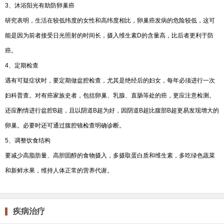
3、沐浴阳光有助防卵巢癌
研究表明，生活在较低纬度的女性和高纬度相比，卵巢癌发病的危险较低，这可
能是因为前者接受日光照射的时间长，摄入维生素D的含量高，比后者更利于防
癌。
4、定期检查
遇有可疑症状时，要定期做盆腔检查，尤其是绝经后的妇女，每年必须进行一次
妇科普查。对有癌家族史者，包括卵巢、乳腺、直肠等处的癌，更应注意检测。
还应酌情进行盆腔B超，且以阴道B超为好，因阴道B超比腹部B超更易发现增大的
卵巢。必要时还可通过腹腔镜检查明确诊断。
5、调整饮食结构
要减少高脂肪量、高胆固醇的食物摄入，多摄取蛋白质和维生素，多吃绿色蔬菜
和新鲜水果，维持人体正常的营养代谢。
疾病治疗