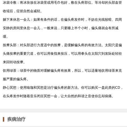
冰袋冷敷：将冰块放在冰袋里或用毛巾包好，敷在头疼部位。等冷却的头部血管
收缩后，症状自然会减轻。
躺下来休息一会儿：如果有条件的话，在偏头疼发作时，不妨在光线较暗、四周
安静的房间里休息一会儿，一般来说，只要睡上半个小时，偏头痛就会有所减
缓。
按摩头部：对头部进行力度适中的按摩，是缓解偏头疼的有效方法。太阳穴是偏
头痛按摩的重要穴道，你可以用食指来按压，可以用拳头在太阳穴到发际处轻轻
来回转动按摩。
饮用绿茶：绿茶中的物质对缓解偏头疼有效果，所以，可以适量地饮用绿茶来克
服严重的偏头疼。
静心冥想：使用瑜珈和冥想是治疗偏头疼的新方法。你可以购买一盘此类的CD，
在头疼发作时随着音乐闭目冥想一会，让大自然的和谐之音使你忘却病痛。
疾病治疗