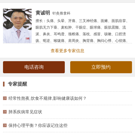
黄诚明
针灸推拿科
擅长：
头痛、头晕、牙痛、三叉神经痛、面瘫、面肌痉挛、
眼肌无力下垂、麦粒肿、干眼症、眼球痛、眼肌震颤、流
涎、鼻炎、耳鸣聋、颈椎痛、落枕、感冒、咳嗽、口腔溃
疡、呃逆、喉咙痛、肩周炎、胸背痛、胸闷心悸、心绞痛、
冠心病、胃痛、阑尾炎、膝关节炎、大小腿疼痛无力、手腕
查看更多专家信息
手指疼痛、脚踝、脚掌趾痛、腰间盘突出、腰背痛、带状疱
疹、坐骨神经痛、痛经、闭经、月经不调、痛风、类风湿、
电话咨询
立即预约
肾结石、肾绞痛、胆结石、乳腺增生、乳房囊肿、中···
简介：
台湾中医师，黑龙江中医药大学中医硕士，从医四十
余年，擅长以董氏奇穴三绝针，远端取穴，绝对或尽量不在
专家提醒
患处扎针，入针五秒当场见效，拔针即愈或显效。 头痛、牙
痛、四肢痛、
经常性熬夜,饮食不规律,影响健康该如何？
肺系疾病常见症状
保持心理平衡？你应该记住这些