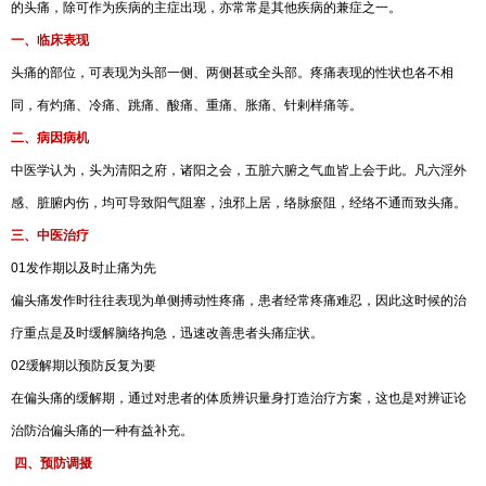
的头痛，除可作为疾病的主症出现，亦常常是其他疾病的兼症之一。
一、临床表现
头痛的部位，可表现为头部一侧、两侧甚或全头部。疼痛表现的性状也各不相
同，有灼痛、冷痛、跳痛、酸痛、重痛、胀痛、针剌样痛等。
二、病因病机
中医学认为，头为清阳之府，诸阳之会，五脏六腑之气血皆上会于此。凡六淫外
感、脏腑内伤，均可导致阳气阻塞，浊邪上居，络脉瘀阻，经络不通而致头痛。
三、中医治疗
01发作期以及时止痛为先
偏头痛发作时往往表现为单侧搏动性疼痛，患者经常疼痛难忍，因此这时候的治
疗重点是及时缓解脑络拘急，迅速改善患者头痛症状。
02缓解期以预防反复为要
在偏头痛的缓解期，通过对患者的体质辨识量身打造治疗方案，这也是对辨证论
治防治偏头痛的一种有益补充。
四、预防调摄