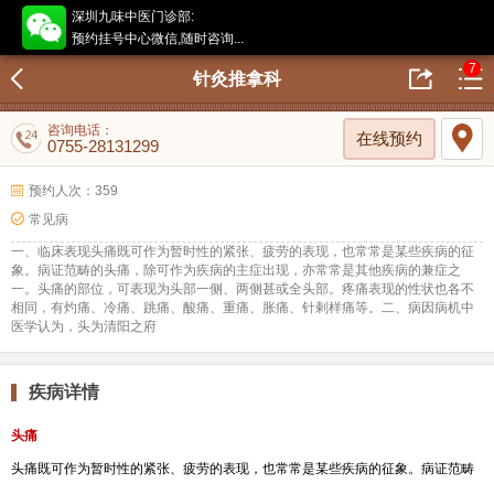
深圳九味中医门诊部:
预约挂号中心微信,随时咨询...
7
针灸推拿科
咨询电话：
在线预约
0755-28131299
预约人次：359
常见病
一、临床表现头痛既可作为暂时性的紧张、疲劳的表现，也常常是某些疾病的征
象。病证范畴的头痛，除可作为疾病的主症出现，亦常常是其他疾病的兼症之
一。头痛的部位，可表现为头部一侧、两侧甚或全头部。疼痛表现的性状也各不
相同，有灼痛、冷痛、跳痛、酸痛、重痛、胀痛、针剌样痛等。二、病因病机中
医学认为，头为清阳之府
疾病详情
头痛
头痛既可作为暂时性的紧张、疲劳的表现，也常常是某些疾病的征象。病证范畴