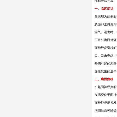
作都无法完成。
一、临床症状
多表现为病侧面
及面部歪斜更为
漏气。进食时，
正常引流而外溢
面神经炎引起的
灵、口角歪斜。
外伤引起的周围
面瘫发生的迟早
二、病因病机
引起面神经炎的
炎病变位于面神
面神经炎病损发
周围性面神经炎