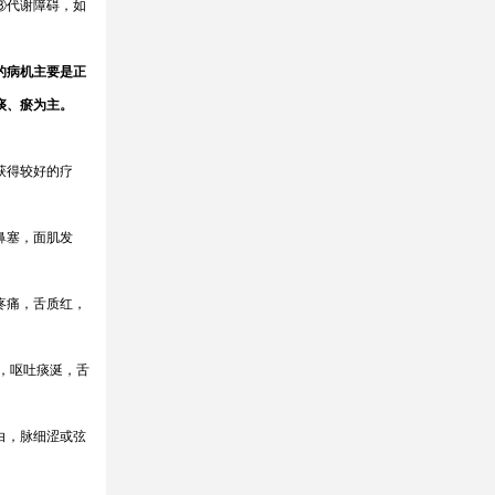
⑧代谢障碍，如
的病机主要是正
痰、瘀为主。
获得较好的疗
鼻塞，面肌发
疼痛，舌质红，
，呕吐痰涎，舌
白，脉细涩或弦