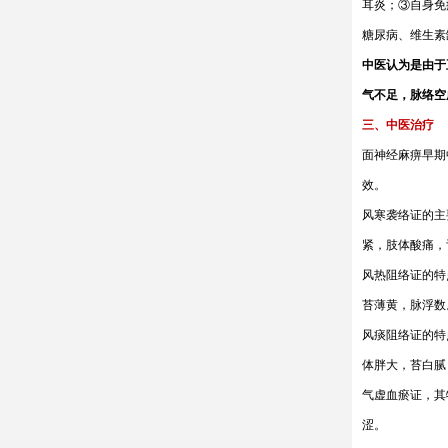
耳炎；③自身免
糖尿病、维生素
中医认为是由于
气不足，脉络空
三、中医治疗
面神经麻痹早期
效。
风寒袭络证的主
紧，肢体酸痛，
风热阻络证的特
苔薄黄，脉浮数
风痰阻络证的特
体胖大，苔白腻
气虚血瘀证，其
涩。