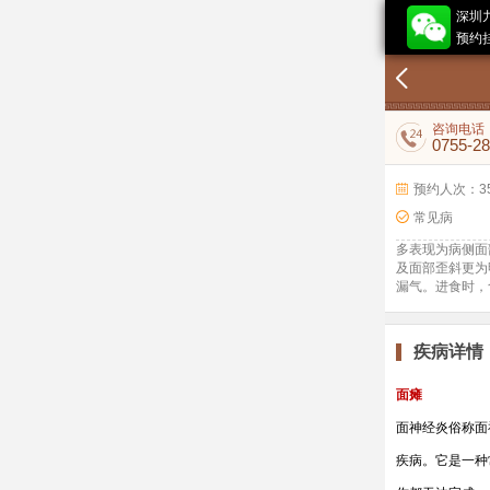
深圳
预约挂
咨询电话
0755-2
预约人次：3
常见病
多表现为病侧面
及面部歪斜更为
漏气。进食时，
疾病详情
面瘫
面神经炎俗称面
疾病。它是一种