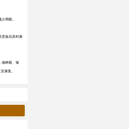
减少用眼。
注意饭后及时漱
，做睁眼、皱
直至康复。