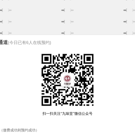
通道
(今日已有
6
人在线预约)