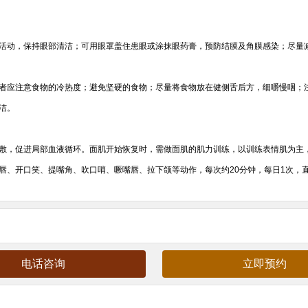
活动，保持眼部清洁；可用眼罩盖住患眼或涂抹眼药膏，预防结膜及角膜感染；尽量
者应注意食物的冷热度；避免坚硬的食物；尽量将食物放在健侧舌后方，细嚼慢咽；
洁。
敷，促进局部血液循环。面肌开始恢复时，需做面肌的肌力训练，以训练表情肌为主
唇、开口笑、提嘴角、吹口哨、噘嘴唇、拉下颌等动作，每次约20分钟，每日1次，
电话咨询
立即预约