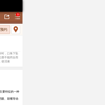
9
线预约
作时，口角下坠
口唇不能闭合而
，使泪液
为主要特征的一种
闭眼、鼓嘴等动