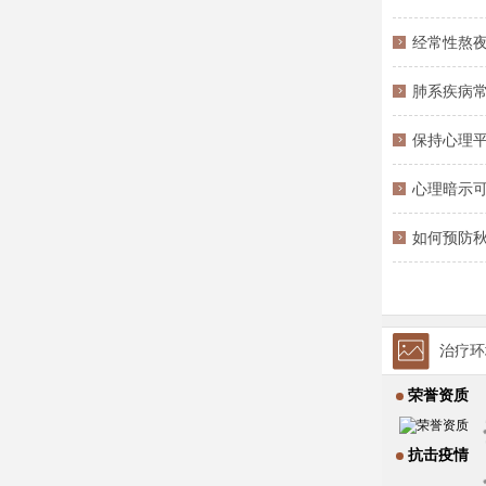
经常性熬夜
肺系疾病
保持心理
心理暗示
如何预防秋
治疗环
荣誉资质
抗击疫情