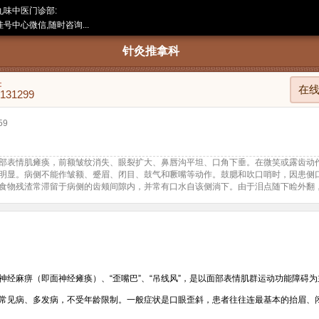
九味中医门诊部:
号中心微信,随时咨询...
针灸推拿科
：
在
8131299
59
部表情肌瘫痪，前额皱纹消失、眼裂扩大、鼻唇沟平坦、口角下垂。在微笑或露齿动
明显。病侧不能作皱额、蹙眉、闭目、鼓气和噘嘴等动作。鼓腮和吹口哨时，因患侧
食物残渣常滞留于病侧的齿颊间隙内，并常有口水自该侧淌下。由于泪点随下睑外翻
神经麻痹（即面神经瘫痪）、“歪嘴巴”、“吊线风”，是以面部表情肌群运动功能障碍
常见病、多发病，不受年龄限制。一般症状是口眼歪斜，患者往往连最基本的抬眉、