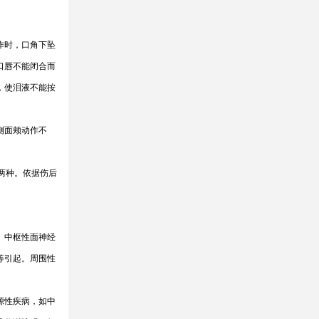
作时，口角下坠
口唇不能闭合而
，使泪液不能按
侧面颊动作不
两种。依据伤后
。中枢性面神经
等引起。周围性
源性疾病，如中