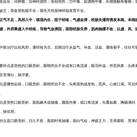
疫反应；④肿瘤；⑤神经源性；⑥创伤性；⑦中毒，如酒精中毒，长期接触有毒物；
缺乏；⑨血管机能不全；⑩先天性面神经核发育不全。
正气不足，风邪入中，痰湿内生，阻于经络，气虚血滞，经脉失濡而诱发本病。本病
虚，外邪乘虚入中经络，导致气血痹阻，面部经脉失养，肌肉驰缓不收，以虚、风、
中医治疗以祛风邪，通经络为主。后期治疗从益气、补血、活血、通络着手，往往可
要特点是突然的口眼歪斜，眼睛闭合不全或有口角流涎，眼泪外溢，伴恶风寒，头疼
舌苔薄白，脉浮紧。
点是骤然起病，口眼歪斜，眼睛闭合不全，头疼面热或发热，恶风，心烦口渴。耳后
。
点是突然口眼歪斜，面肌麻木或抽搐，颜面作胀，或口角流涎，头重如裹，胸膈满闷 
，脉弦滑。
特点是口眼歪斜，日久不愈，面肌时有抽搐，面白气短，神疲乏力，舌质紫暗，苔薄