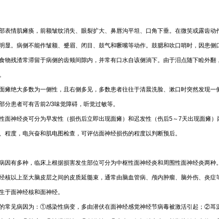
部表情肌瘫痪，前额皱纹消失、眼裂扩大、鼻唇沟平坦、口角下垂。在微笑或露齿动
明显。病侧不能作皱额、蹙眉、闭目、鼓气和噘嘴等动作。鼓腮和吹口哨时，因患侧
食物残渣常滞留于病侧的齿颊间隙内，并常有口水自该侧淌下。由于泪点随下睑外翻
。
面瘫绝大多数为一侧性，且右侧多见，多数患者往往于清晨洗脸、漱口时突然发现一
部分患者可有舌前2/3味觉障碍，听觉过敏等。
性面神经炎可分为早发性（损伤后立即出现面瘫）和迟发性（伤后5～7天出现面瘫）
、程度，电兴奋和肌电图检查，可评估面神经损伤的程度以判断预后。
病因有多种，临床上根据损害发生部位可分为中枢性面神经炎和周围性面神经炎两种
经核以上至大脑皮层之间的皮质延髓束，通常由脑血管病、颅内肿瘤、脑外伤、炎症
生于面神经核和面神经。
的常见病因为：①感染性病变，多由潜伏在面神经感觉神经节病毒被激活引起；②耳