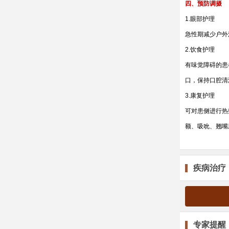
四、预防调摄
1.眼部护理
急性期减少户外
2.饮食护理
有味觉障碍的患
口，保持口腔清
3.康复护理
可对患侧进行热
额、吸吮、翘嘴
疾病治疗
专家提醒