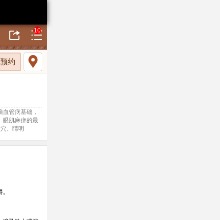
10
线预约
脑血管病基础，
。眼肌麻痹的最
后穴、睛明
碍。