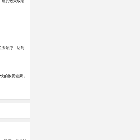
，瞳孔散大或缩
位去治疗，达到
尽快的恢复健康，
黄诚明
针灸推拿科