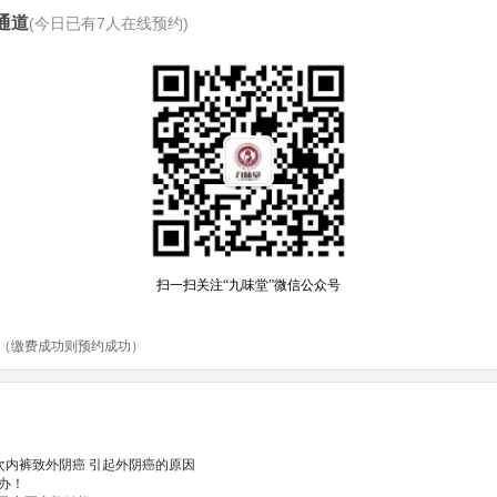
通道
(今日已有
7
人在线预约)
次内裤致外阴癌 引起外阴癌的原因
办！