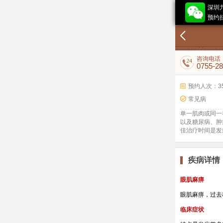
深圳
预约挂
咨询电话
0755-2
预约人次：3
常见病
单一肌肉或同一
以及糖尿病、肿
佳治疗时间是发
疾病详情
眼肌麻痹
眼肌麻痹，过去
临床症状