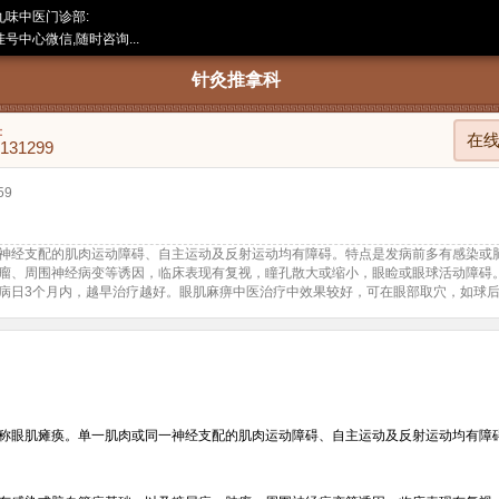
九味中医门诊部:
号中心微信,随时咨询...
针灸推拿科
：
在
8131299
59
神经支配的肌肉运动障碍、自主运动及反射运动均有障碍。特点是发病前多有感染或
瘤、周围神经病变等诱因，临床表现有复视，瞳孔散大或缩小，眼睑或眼球活动障碍
病日3个月内，越早治疗越好。眼肌麻痹中医治疗中效果较好，可在眼部取穴，如球
称眼肌瘫痪。单一肌肉或同一神经支配的肌肉运动障碍、自主运动及反射运动均有障