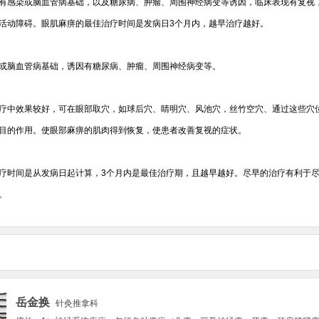
有感染或脑血管病基础，以及糖尿病、肿瘤、周围神经病变等诱因，临床表现有复视
活动障碍。眼肌麻痹的最佳治疗时间是发病日3个月内，越早治疗越好。
或脑血管病基础，诱因有糖尿病、肿瘤、周围神经病变等。
疗中效果较好，可在眼部取穴，如球后穴、睛明穴、风池穴，丝竹空穴、通过这些穴
目的作用。使眼部麻痹的肌肉得到恢复，使患者改善复视的症状。
疗时间是从发病日起计算，3个月内是最佳治疗期，且越早越好。尽早的治疗有利于
。
岳金换
针灸推拿科