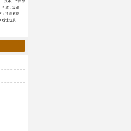
痛、胁痛、坐骨神
擅长：
头痛、头晕、牙痛、三叉神经痛、面瘫、
、耳聋，近视，
球痛、眼肌震颤、流涎、鼻炎、耳鸣聋、颈椎痛
痹；延髓麻痹
痛、肩周炎、胸背痛、胸闷心悸、心绞痛、冠心
间质性膀胱
力、手腕手指疼痛、脚踝、脚掌趾痛、腰间盘突
···
经、月经不调、痛风、类风湿、肾结石、肾绞痛、
访问学者，美国
简介：
台湾中医师，黑龙江中医药大学中医硕士
（国家级名老中
取穴，绝对或尽量不在患处扎针，入针五秒当场
级名老中医、著