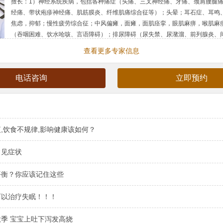
擅长：
1）神经系统疾病，包括各种痛症（头痛、三叉神经痛、牙痛、颈肩腰腿
经痛、带状疱疹神经痛、肌筋膜炎、纤维肌痛综合征等）；头晕；耳石症、耳鸣
焦虑，抑郁；慢性疲劳综合征；中风偏瘫，面瘫，面肌痉挛，眼肌麻痹，喉肌麻
（吞咽困难、饮水呛咳、言语障碍）；排尿障碍（尿失禁、尿潴溜、前列腺炎、
炎）；脑、脊髓损伤；重症肌无力，帕金森综合征，老年痴呆，小儿脑瘫，多发性硬
查看更多专家信息
简介：
执业医师，针灸推拿学博士，毕业于黑龙江中医药大学，美国斯坦福大学
加州执业针灸师（可看诊讲英语的患者）。师从多位中医名家，包括高维滨教授
电话咨询
立即预约
医，著名延髓麻痹治疗专家，国家科技进步二等奖获得者），孙申田教授（国家
名头针治疗专家），和孙忠人教授（著名针灸学家，黑龙江省
,饮食不规律,影响健康该如何？
常见症状
平衡？你应该记住这些
可以治疗失眠！！！
季 宝宝上吐下泻发高烧