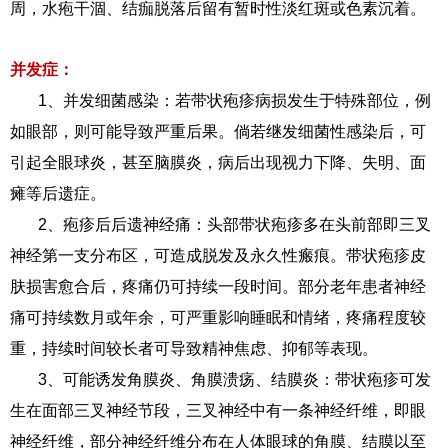
周，水疱干涸、结痂脱落后留有暂时性淡红斑或色素沉着。
并发症：
1、并发细菌感染：若带状疱疹病损发生于特殊部位，例
如眼部，则可能导致严重后果。倘若继发细菌性感染后，可
引起全眼球炎，甚至脑膜炎，病后出现视力下降、失明、面
瘫等后遗症。
2、疱疹后后遗神经痛：头部带状疱疹多在头前部即三叉
神经第一支分布区，可造成脱发及永久性瘢痕。带状疱疹皮
肤损害愈合后，疼痛仍可持续一段时间。部分老年患者神经
痛可持续数月或年余，可严重影响睡眠和情绪，疼痛程度较
重，持续时间较长者可导致精神焦虑、抑郁等表现。
3、可能诱发角膜炎、角膜溃疡、结膜炎：带状疱疹可发
生在面部三叉神经节段，三叉神经中有一条神经纤维，即眼
神经纤维，部分神经纤维分布在人体眼球的角膜、结膜以至