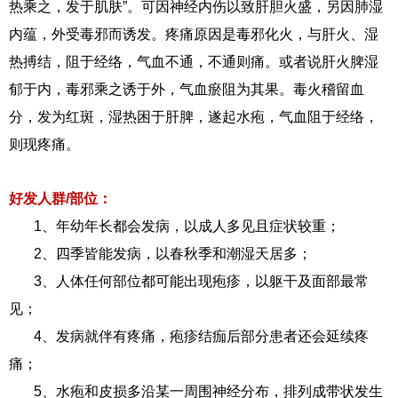
热乘之，发于肌肤”。可因神经内伤以致肝胆火盛，另因肺湿
内蕴，外受毒邪而诱发。疼痛原因是毒邪化火，与肝火、湿
热搏结，阻于经络，气血不通，不通则痛。或者说肝火脾湿
郁于内，毒邪乘之诱于外，气血瘀阻为其果。毒火稽留血
分，发为红斑，湿热困于肝脾，遂起水疱，气血阻于经络，
则现疼痛。
好发人群/部位：
1、年幼年长都会发病，以成人多见且症状较重；
2、四季皆能发病，以春秋季和潮湿天居多；
3、人体任何部位都可能出现疱疹，以躯干及面部最常
见；
4、发病就伴有疼痛，疱疹结痂后部分患者还会延续疼
痛；
5、水疱和皮损多沿某一周围神经分布，排列成带状发生