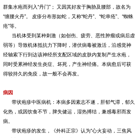
群集水疱而列入“丹门”； 又因其好发于胸胁及腰部，故名为
“缠腰火丹”。 皮疹分布形如蛇，又称“蛇丹”、“蛇串疮”、“蜘蛛
疮”等。
当机体受到某种刺激（如创伤、疲劳、恶性肿瘤或病后虚
弱等）导致机体抵抗力下降时，潜伏病毒被激活，沿感觉神
经轴索下行到达该神经所支配区域的皮肤内复制产生水疱，
同时受累神经发生炎症、坏死，产生神经痛。本病愈后可获
得较持久的免疫，故一般不会再发。
病因
带状疱疹中医病机：本病多因素志不遂，肝郁气滞，郁久
化热，或因饮食不节，脾失健运，湿热搏结，兼感毒邪而发
病。
带状疱疹的发生，《外科正宗》认为“心火妄动，三焦风