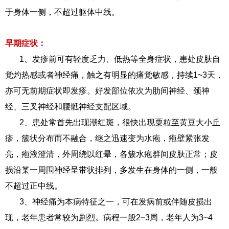
于身体一侧，不超过躯体中线。
早期症状：
1、发疹前可有轻度乏力、低热等全身症状，患处皮肤自
觉灼热感或者神经痛，触之有明显的痛觉敏感，持续1~3天，
亦可无前期症状即发疹。好发部位依次为肋间神经、颈神
经、三叉神经和腰骶神经支配区域。
2、患处常首先出现潮红斑，很快出现粟粒至黄豆大小丘
疹，簇状分布而不融合，继之迅速变为水疱，疱壁紧张发
亮，疱液澄清，外周绕以红晕，各簇水疱群间皮肤正常；皮
损沿某一周围神经呈带状排列，多发生在身体的一侧，一般
不超过正中线。
3、神经痛为本病特征之一，可在发病前或伴随皮损出
现，老年患者常较为剧烈。病程一般2~3周，老年人为3~4