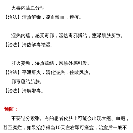
火毒内蕴血分型
【治法】清热解毒，凉血散血，透疹。
湿热内蕴，感受毒邪，湿热毒邪搏结，壅滞肌肤所致。
【治法】清热解毒祛湿。
肝火妄动，湿热蕴结，风热外感引发。
【治法】平泄肝火，清化湿热，佐散风热。
邪毒蕴结肌肤。
【治法】清解邪毒。
预防：
不要过分紧张。有的患者皮肤上可能会出现大疱、血疱，
甚至糜烂，如果治疗得当10天左右即可痊愈，治愈后一般不