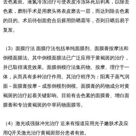
去色素斑。液氮冷冻治疗可使表皮冷冻坏死后剥离，以除去
色素，磨削手术是用磨头将表皮磨去一层，而达到除去色素
的目的。术后待创面愈合后搽用防晒霜等，否则日晒后易于
复发。
（3）面膜疗法 面膜疗法包括单纯面膜剂、面膜膏按摩法和
倒模面膜法。其中倒模面膜法已广泛应用于黄褐斑的治疗，
并已取得满意效果。面膜倒模疗法集药物、按摩、理疗于一
体，从而具有多种治疗作用。其治疗程序为：阳离子蒸气润
面－面膜膏按摩－成形倒模剂倒模。面膜膏的药物成分对黄
褐斑的治疗起着关键影响。目前有去色素的面膜膏、增白面
膜膏和专治黄褐斑的中草药物面膜等。
（4）激光或强脉冲光治疗 近来有报道应用光子嫩肤术及应
用Q开关激光治疗黄褐斑部分患者有效。