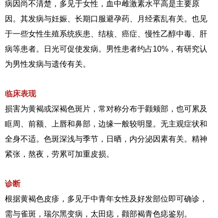
病因尚不清楚，多见于女性，血中雌激素水平高是主要原
因。其发病与妊娠、长期口服避孕药、月经紊乱有关。也见
于一些女性生殖系统疾患、结核、癌症、慢性乙醇中毒、肝
病等患者。日光可促使发病。男性患者约占10%，有研究认
为男性发病与遗传有关。
临床表现
损害为黄褐或深褐色斑片，常对称分布于颧颊部，也可累及
眶周、前额、上唇和鼻部，边缘一般较明显。无主观症状和
全身不适。色斑深浅与季节，日晒，内分泌因素有关。精神
紧张，熬夜，劳累可加重皮损。
诊断
根据黄褐色皮疹，多见于中青年女性及好发部位即可确诊，
需与雀斑，瑞尔黑变病，太田痣，颧部褐青色痣鉴别。