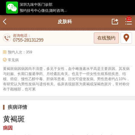
深圳九味中医门诊部:
预约挂号中心微信,随时咨询...
11
皮肤科
咨询电话：
在线预约
0755-28131299
预约人次：359
常见病
黄褐斑病因病因尚不清楚，多见于女性，血中雌激素水平高是主要原因。其发病
与妊娠、长期口服避孕药、月经紊乱有关。也见于一些女性生殖系统疾患、结
核、癌症、慢性乙醇中毒、肝病等患者。日光可促使发病。男性患者约占10%，
有研究认为男性发病与遗传有关。临床表现损害为黄褐或深褐色斑片，常对称分
布于颧颊部，也可累
疾病详情
黄褐斑
病因