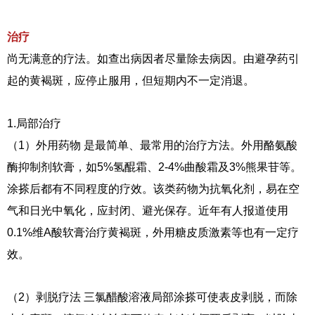
治疗
尚无满意的疗法。如查出病因者尽量除去病因。由避孕药引
起的黄褐斑，应停止服用，但短期内不一定消退。
1.局部治疗
（1）外用药物 是最简单、最常用的治疗方法。外用酪氨酸
酶抑制剂软膏，如5%氢醌霜、2-4%曲酸霜及3%熊果苷等。
涂搽后都有不同程度的疗效。该类药物为抗氧化剂，易在空
气和日光中氧化，应封闭、避光保存。近年有人报道使用
0.1%维A酸软膏治疗黄褐斑，外用糖皮质激素等也有一定疗
效。
（2）剥脱疗法 三氯醋酸溶液局部涂搽可使表皮剥脱，而除