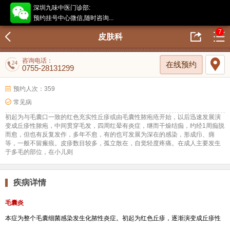
深圳九味中医门诊部:
预约挂号中心微信,随时咨询...
7
皮肤科
咨询电话：
在线预约
0755-28131299
预约人次：359
常见病
初起为与毛囊口一致的红色充实性丘疹或由毛囊性脓疱疮开始，以后迅速发展演
变成丘疹性脓疱，中间贯穿毛发，四周红晕有炎症，继而干燥结痂，约经1周痂脱
而愈，但也有反复发作，多年不愈，有的也可发展为深在的感染，形成疖、痈
等，一般不留瘢痕。皮疹数目较多，孤立散在，自觉轻度疼痛。在成人主要发生
于多毛的部位，在小儿则
疾病详情
毛囊炎
本症为整个毛囊细菌感染发生化脓性炎症。初起为红色丘疹，逐渐演变成丘疹性