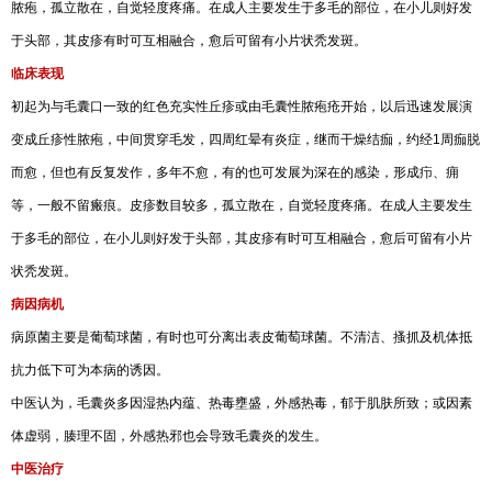
脓疱，孤立散在，自觉轻度疼痛。在成人主要发生于多毛的部位，在小儿则好发
于头部，其皮疹有时可互相融合，愈后可留有小片状秃发斑。
临床表现
初起为与毛囊口一致的红色充实性丘疹或由毛囊性脓疱疮开始，以后迅速发展演
变成丘疹性脓疱，中间贯穿毛发，四周红晕有炎症，继而干燥结痂，约经1周痂脱
而愈，但也有反复发作，多年不愈，有的也可发展为深在的感染，形成疖、痈
等，一般不留瘢痕。皮疹数目较多，孤立散在，自觉轻度疼痛。在成人主要发生
于多毛的部位，在小儿则好发于头部，其皮疹有时可互相融合，愈后可留有小片
状秃发斑。
病因病机
病原菌主要是葡萄球菌，有时也可分离出表皮葡萄球菌。不清洁、搔抓及机体抵
抗力低下可为本病的诱因。
中医认为，毛囊炎多因湿热内蕴、热毒壅盛，外感热毒，郁于肌肤所致；或因素
体虚弱，腠理不固，外感热邪也会导致毛囊炎的发生。
中医治疗