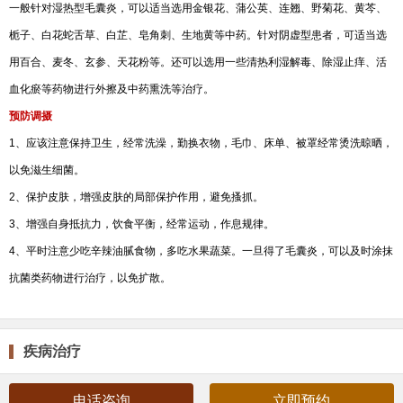
一般针对湿热型毛囊炎，可以适当选用金银花、蒲公英、连翘、野菊花、黄芩、
栀子、白花蛇舌草、白芷、皂角刺、生地黄等中药。针对阴虚型患者，可适当选
用百合、麦冬、玄参、天花粉等。还可以选用一些清热利湿解毒、除湿止痒、活
血化瘀等药物进行外擦及中药熏洗等治疗。
预防调摄
1、应该注意保持卫生，经常洗澡，勤换衣物，毛巾、床单、被罩经常烫洗晾晒，
以免滋生细菌。
2、保护皮肤，增强皮肤的局部保护作用，避免搔抓。
3、增强自身抵抗力，饮食平衡，经常运动，作息规律。
4、平时注意少吃辛辣油腻食物，多吃水果蔬菜。一旦得了毛囊炎，可以及时涂抹
抗菌类药物进行治疗，以免扩散。
疾病治疗
电话咨询
立即预约