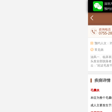
深圳
预约挂
咨询电话
0755-2
预约人次：3
常见病
油风一、临床表
头发全部脱落者
云：“此证毛发
疾病详情
毛囊炎
本症为整个毛囊
成人主要发生于