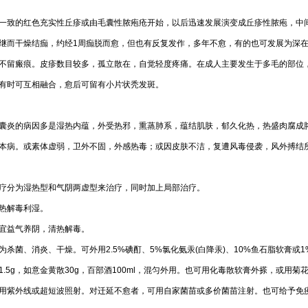
一致的红色充实性丘疹或由毛囊性脓疱疮开始，以后迅速发展演变成丘疹性脓疱，中
继而干燥结痂，约经1周痂脱而愈，但也有反复发作，多年不愈，有的也可发展为深
不留瘢痕。皮疹数目较多，孤立散在，自觉轻度疼痛。在成人主要发生于多毛的部位
有时可互相融合，愈后可留有小片状秃发斑。
囊炎的病因多是湿热内蕴，外受热邪，熏蒸肺系，蕴结肌肤，郁久化热，热盛肉腐成
本病。或素体虚弱，卫外不固，外感热毒；或因皮肤不洁，复遭风毒侵袭，风外搏
疗分为湿热型和气阴两虚型来治疗，同时加上局部治疗。
热解毒利湿。
宜益气养阴，清热解毒。
为杀菌、消炎、干燥。可外用2.5%碘酊、5%氯化氨汞(白降汞)、10%鱼石脂软膏或
1.5g，如意金黄散30g，百部酒100ml，混匀外用。也可用化毒散软膏外搽，或用菊
用紫外线或超短波照射。对迁延不愈者，可用自家菌苗或多价菌苗注射。也可给予免