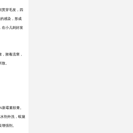
间贯穿毛发，四
在的感染，形成
，在小儿则好发
脓，脓毒流窜，
结所致。
1%新霉素软膏。
花水剂外洗，蜈黛
疫增强剂。