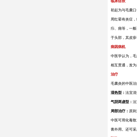
临床症状
初起为与毛囊口
周红晕有炎症，
疖、痈等，一般
于头部，其皮疹
病因病机
中医学认为，毛
相互贯通，发为
治疗
毛囊炎的中医治
湿热型：
法宜清
气阴两虚型：
法
局部治疗：
原则
中医可用化毒散
膏外用。还可采