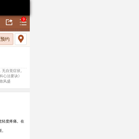
9
线预约
，无自觉症状。
科心法要诀》
致风盛
觉轻度疼痛。在
斑。