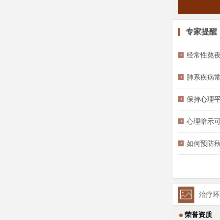
专家提醒
经常性熬夜
肺系疾病
保持心理
心理暗示
如何预防秋
治疗环
荣誉资质