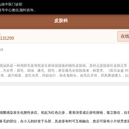
九味中医门诊部:
号中心微信,随时咨询...
皮肤科
：
在
8131299
59
现油风是一种局部毛发突然发生斑块状脱落的慢性皮肤病。其特点是脱发区皮肤正常
，为全秃；眉毛、胡须、腋毛、阴毛，甚至毳毛全部脱落者，称普秃。《医宗金鉴·外
千焦，成片税落，皮红光亮，痒如虫行，俗名鬼剃头。由毛孔开张，邪风乘虚袭人，以
细菌感染发生化脓性炎症。初起为红色丘疹，逐渐演变成丘疹性脓疱，孤立散在，自
多毛的部位，在小儿则好发于头部，其皮疹有时可互相融合，愈后可留有小片状秃发