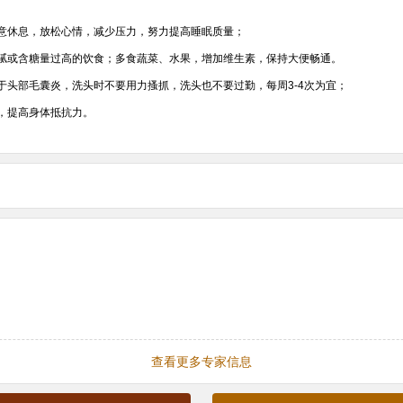
注意休息，放松心情，减少压力，努力提高睡眠质量；
肥腻或含糖量过高的饮食；多食蔬菜、水果，增加维生素，保持大便畅通。
对于头部毛囊炎，洗头时不要用力搔抓，洗头也不要过勤，每周3-4次为宜；
体，提高身体抵抗力。
查看更多专家信息