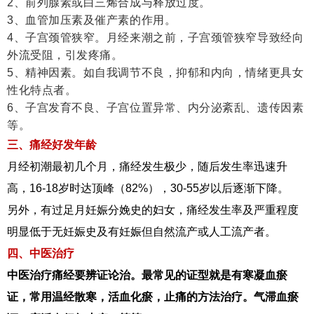
2、前列腺素或白三烯合成与释放过度。
3、血管加压素及催产素的作用。
4、子宫颈管狭窄。月经来潮之前，子宫颈管狭窄导致经向
外流受阻，引发疼痛。
5、精神因素。如自我调节不良，抑郁和内向，情绪更具女
性化特点者。
6、子宫发育不良、子宫位置异常、内分泌紊乱、遗传因素
等。
三、痛经好发年龄
月经初潮最初几个月，痛经发生极少，随后发生率迅速升
高，16-18岁时达顶峰（82%），30-55岁以后逐渐下降。
另外，有过足月妊娠分娩史的妇女，痛经发生率及严重程度
明显低于无妊娠史及有妊娠但自然流产或人工流产者。
四、中医治疗
中医治疗痛经要辨证论治。最常见的证型就是有寒凝血瘀
证，常用温经散寒，活血化瘀，止痛的方法治疗。气滞血瘀