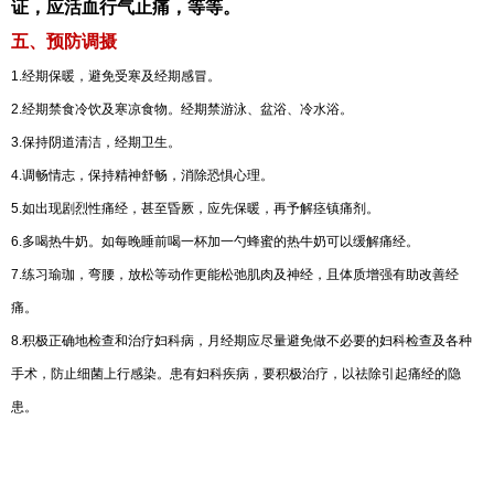
证，应活血行气止痛，等等。
五、预防调摄
1.经期保暖，避免受寒及经期感冒。
2.经期禁食冷饮及寒凉食物。经期禁游泳、盆浴、冷水浴。
3.保持阴道清洁，经期卫生。
4.调畅情志，保持精神舒畅，消除恐惧心理。
5.如出现剧烈性痛经，甚至昏厥，应先保暖，再予解痉镇痛剂。
6.多喝热牛奶。如每晚睡前喝一杯加一勺蜂蜜的热牛奶可以缓解痛经。
7.练习瑜珈，弯腰，放松等动作更能松弛肌肉及神经，且体质增强有助改善经
痛。
8.积极正确地检查和治疗妇科病，月经期应尽量避免做不必要的妇科检查及各种
手术，防止细菌上行感染。患有妇科疾病，要积极治疗，以祛除引起痛经的隐
患。