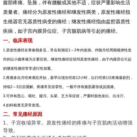
腹部疼痛、坠胀，伴有腰酸或其他不适，症状严重影响生活
质量者。痛经分为原发性痛经和继发性两类，原发性痛经指
生殖器官无器质性病变的痛经；继发性痛经指由盆腔器质性
疾病，如子宫内膜异位症、子宫腺肌病等引起的痛经。
一、临床表现
1.原发性痛经在青春期多见，常在初潮后1～2年内发病。伴随月经周期规律性发
作的以小腹疼痛为主要症状。继发性痛经症状同原发性痛经，由于内膜异位引起
的继发性痛经常常进行性加重。
2.疼痛多自月经来潮后开始，最早出现在经前12小时，以行经第1日疼痛最剧烈，
持续2～3日后缓解。疼痛常呈痉挛性。一般不伴有腹肌紧张或反跳痛。
3.可伴有恶心、呕吐、腹泻、头晕、乏力等症状，严重时面色发白、出冷汗。
4.妇科检查无异常发现。
二、常见痛经原因
1、子宫收缩异常。原发性痛经的疼痛与子宫肌肉活动增强
导致。