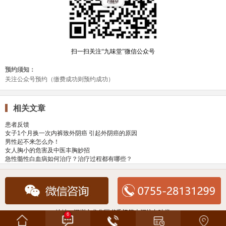
相关文章
患者反馈
女子1个月换一次内裤致外阴癌 引起外阴癌的原因
男性起不来怎么办！
女人胸小的危害及中医丰胸妙招
急性髓性白血病如何治疗？治疗过程都有哪些？
地址：深圳市龙华区书香门第上河坊九味堂
6
咨询热线：0755-28131299