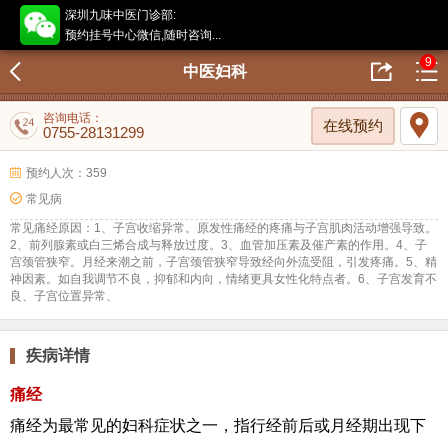
深圳九味中医门诊部:
预约挂号中心微信,随时咨询...
9
中医妇科
咨询电话：
在线预约
0755-28131299
预约人次：359
常见病
常见痛经原因：1、子宫收缩异常。原发性痛经的疼痛与子宫肌肉活动增强导致。
2、前列腺素或白三烯合成与释放过度。3、血管加压素及催产素的作用。4、子
宫颈管狭窄。月经来潮之前，子宫颈管狭窄导致经向外流受阻，引发疼痛。5、精
神因素。如自我调节不良，抑郁和内向，情绪更具女性化特点者。6、子宫发育不
良、子宫位置异常、
疾病详情
痛经
痛经为最常见的妇科症状之一，指行经前后或月经期出现下