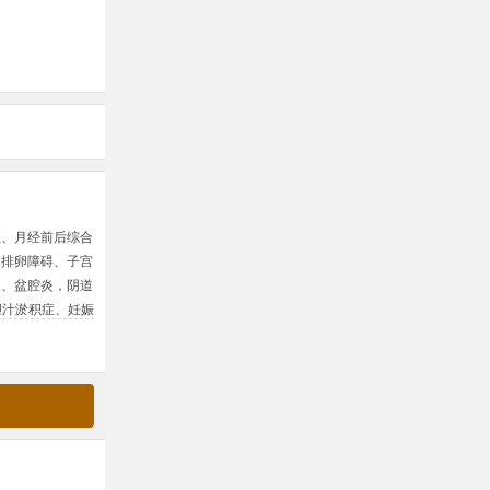
祁秀兰
中医妇科
征、月经前后综合
擅长：
崩漏、痛经、阴痒（外阴硬化性苔藓及阴
、排卵障碍、子宫
下过多（各种阴道炎）、妇人腹痛（急、慢性盆
炎、盆腔炎，阴道
包块等）、不孕症、滑胎、绝经前后诸症；月经
胆汁淤积症、妊娠
痛、经行头痛、经行吐衄、经行泄泻、恶阻、妊
绝、产后身痛、产后汗症、缺乳。
师承教育指导老
简介：
主任医师，青海省名医、全国首届杰出女
市级以上科技进
科研工作40余年。曾获得世界传统医学大会首