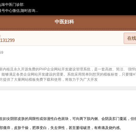
九味中医门诊部:
号中心微信,随时咨询...
中医妇科
：
在
8131299
59
S是全新内核且永久开源免费的PHP企业网站开发建设管理系统，是一套高效、简洁、 强
源码，能够满足各类企业网站开发建设的需要。系统采用简单到想哭的模板标签，只要懂H
方提供了大量网站模板免费下载和使用，将致力于为广大开发
在妇女阴部皮肤的局限性或弥漫性白色斑块，可向两下肢内侧、会阴及肛门蔓延，但
部瘙痒，皮肤干燥，肥厚变白，失去弹性，甚至萎缩破溃，有疼痛及烧灼感。