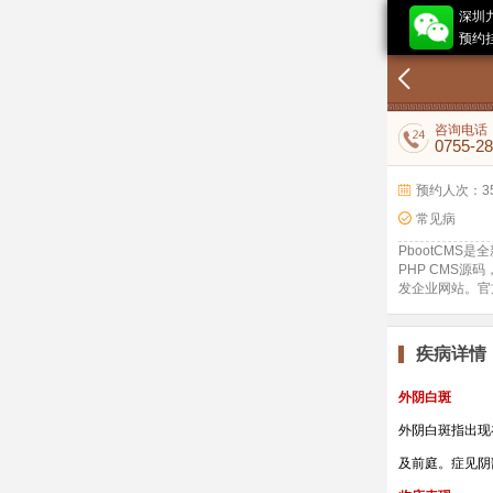
深圳
预约挂
咨询电话
0755-2
预约人次：3
常见病
PbootCM
PHP CMS
发企业网站。官
疾病详情
外阴白斑
外阴白斑指出现
及前庭。症见阴