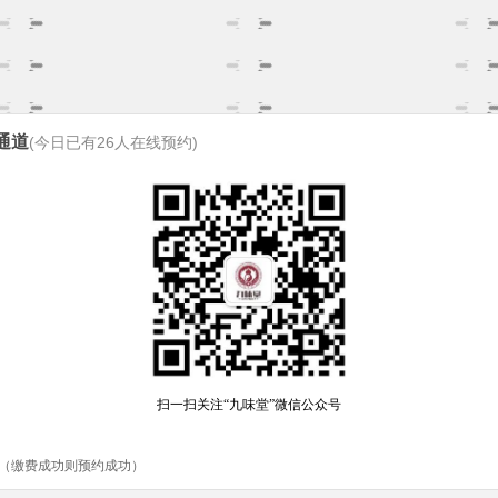
通道
(今日已有
26
人在线预约)