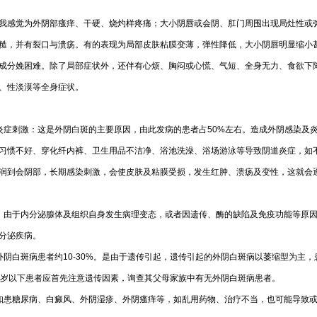
我感觉为外阴部瘙痒、干硬、烧灼样疼痛；大小阴唇或会阴、肛门周围出现局灶性或
糙，并有裂口与溃疡。有的表现为局部皮肤粘膜变薄，弹性降低，大小阴唇明显缩小
成分娩困难。除了局部症状外，还伴有心烦、胸闷或心慌、气短、全身无力、食欲下
、性淡漠等全身症状。
炎症刺激：这是外阴白斑的主要原因，由此发病的患者占50%左右。造成外阴感染及
习惯不好、穿化纤内裤、卫生用品不洁净、浴池洗澡、浴场游泳等导致阴道炎症，如
润到会阴部，长期感染刺激，会使皮肤及粘膜受损，发生红肿、溃疡及变性，这就会
：由于内分泌腺体及组织自身发生病理变态，或者因遗传、酶的缺陷及免疫功能等原
分泌疾病。
外阴白斑病患者约10-30%。是由于遗传引起，遗传引起的外阴白斑病以萎缩型为主，
5岁以下患者应首先注意遗传因素，询查其父母家族中有无外阴白斑病患者。
如患糖尿病、白癜风、外阴湿疹、外阴瘙痒等，如乱用药物、治疗不当，也可能导致