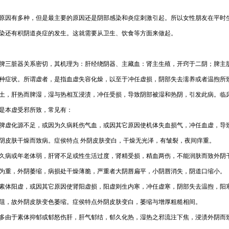
原因有多种，但是最主要的原因还是阴部感染和炎症刺激引起。所以女性朋友在平时
染还有积阴道炎症的发生。这就需要从卫生、饮食等方面来做起。
脾三脏器关系密切，其机理为：肝经绕阴器、主藏血：肾主生殖，开窍于二阴；脾主
种症状。所谓虚者，是指血虚失容化燥，以至于冲任虚损，阴部失去濡养或者温煦所
土，肝热而脾湿，湿与热相互浸渍，冲任受损，导致阴部被湿和热阴，引发此病。临
是本虚受邪所致，常见有：
脾虚化源不足，或因为久病耗伤气血，或因其它原因使机体失血损气，冲任血虚，导
阴皮肤干燥而致病。症侯特点 外阴皮肤变白，干燥无光泽，有皱裂，夜间痒重。
久病或年老体弱，肝肾不足或性生活过度，肾精受损，精血两伤，不能润肤而致外阴
为重，外阴萎缩，病损处干燥薄脆，严重者大阴唇扁平，小阴唇消失，阴道口缩小。
素体阳虚，或因其它原因使肾阳虚损，阳虚则生内寒，冲任虚寒，阴部失去温煦，阳
阻，故外阴皮肤变色萎缩。症侯特点外阴皮肤变白，萎缩与增厚粗糙相间。
多由于素体抑郁或郁怒伤肝，肝气郁结，郁久化热，湿热之邪流注下焦，浸渍外阴而