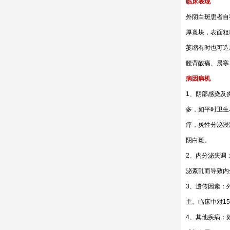
临床表现
外阴白斑患者自
厚斑块，表面粗
萎缩有时也可造
腰背酸痛、晨寒
病因病机
1、阴部感染及
多，如平时卫生
疗，炎性分泌浸
阴白斑。
2、内分泌失调
泌紊乱而导致内
3、遗传因素：
主。临床中对1
4、其他疾病：