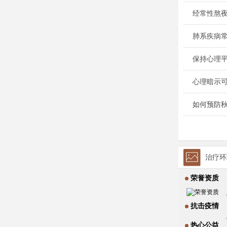
经常性熬夜
肺系疾病
保持心理
心理暗示
如何预防秋
治疗环
荣誉资质
抗击疫情
热心公益