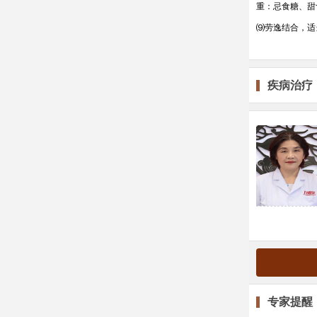
重：忌食糖、甜
⑼劳逸结合，适
疾病治疗
专家提醒