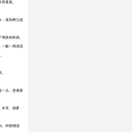
多而黄臭。
合，使其树立战
下增多的疾病。
，一般一周清洗
烫。
裤。
这一点，患者家
、木耳、胡萝
肉。外阴潮湿