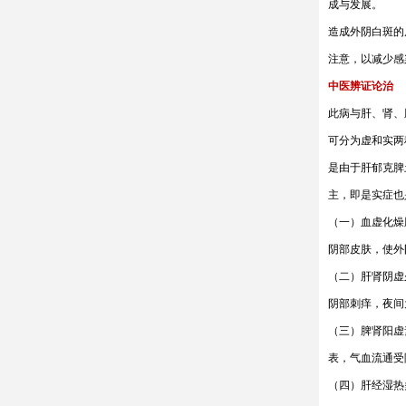
成与发展。
造成外阴白斑的
注意，以减少感
中医辨证论治
此病与肝、肾、
可分为虚和实两
是由于肝郁克脾
主，即是实症也
（一）血虚化燥
阴部皮肤，使外
（二）肝肾阴虚
阴部刺痒，夜间
（三）脾肾阳虚
表，气血流通受
（四）肝经湿热