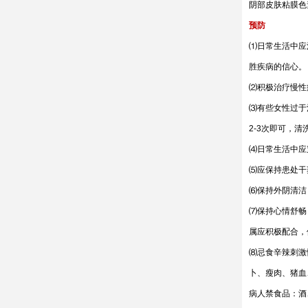
阴部皮肤粘膜色
预防
⑴日常生活中应
胜疾病的信心。
⑵积极治疗慢性
⑶有些女性过于
2-3次即可，
⑷日常生活中应
⑸应保持患处干
⑹保持外阴清洁
⑺保持心情舒畅
属应积极配合，
⑻忌食辛辣刺激
卜、瘦肉、猪血
病人禁食品：酒