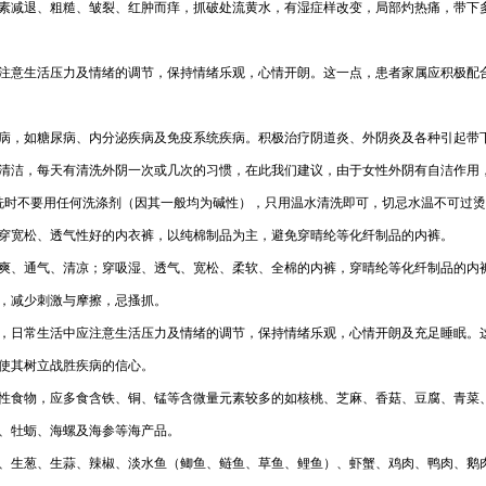
素减退、粗糙、皱裂、红肿而痒，抓破处流黄水，有湿症样改变，局部灼热痛，带下
注意生活压力及情绪的调节，保持情绪乐观，心情开朗。这一点，患者家属应积极配
病，如糖尿病、内分泌疾病及免疫系统疾病。积极治疗阴道炎、外阴炎及各种引起带
清洁，每天有清洗外阴一次或几次的习惯，在此我们建议，由于女性外阴有自洁作用
清洗时不要用任何洗涤剂（因其一般均为碱性），只用温水清洗即可，切忌水温不可过
穿宽松、透气性好的内衣裤，以纯棉制品为主，避免穿晴纶等化纤制品的内裤。
爽、通气、清凉；穿吸湿、透气、宽松、柔软、全棉的内裤，穿晴纶等化纤制品的内
，减少刺激与摩擦，忌搔抓。
，日常生活中应注意生活压力及情绪的调节，保持情绪乐观，心情开朗及充足睡眠。
使其树立战胜疾病的信心。
性食物，应多食含铁、铜、锰等含微量元素较多的如核桃、芝麻、香菇、豆腐、青菜
、牡蛎、海螺及海参等海产品。
、生葱、生蒜、辣椒、淡水鱼（鲫鱼、鲢鱼、草鱼、鲤鱼）、虾蟹、鸡肉、鸭肉、鹅