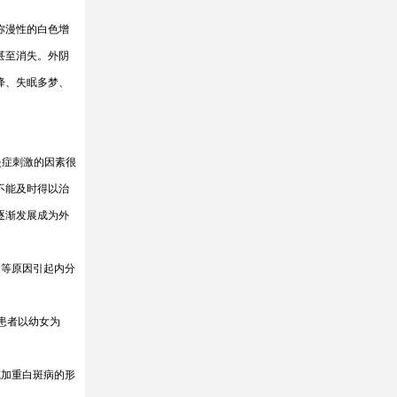
弥漫性的白色增
甚至消失。外阴
降、失眠多梦、
炎症刺激的因素很
不能及时得以治
逐渐发展成为外
因等原因引起内分
患者以幼女为
或加重白斑病的形