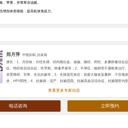
食、苹果，并禁寒凉油腻。
当增加体质锻炼，提高机体免疫力。
郑月萍
中医妇科,治未病
擅长：
1、月经病：月经失调、经间期出血、崩漏、痛经、闭经、多囊卵巢综合
征、绝经前后综合征、性早熟、卵巢早衰等；2、不孕症：输卵管不通检查治疗
容受障碍、宫寒、生化妊娠等；3、生殖器官炎症：前庭大腺炎及囊肿、子宫颈
炎，HPV阳性；4、妊娠病：流产、妊娠恶阻、妊娠高血压综合征、妊娠期肝内
期糖尿病；5、产褥病：产后出血，产褥感染、恶露不绝、产后缺乳···
查看更多专家信息
简介：
主任医师，毕业于甘肃省中医药大学。 甘肃省名中医，甘肃省中医药五级
师。从事中医妇科近四十年，具有丰富的临床经验，发表论文、论著近30篇，获
电话咨询
立即预约