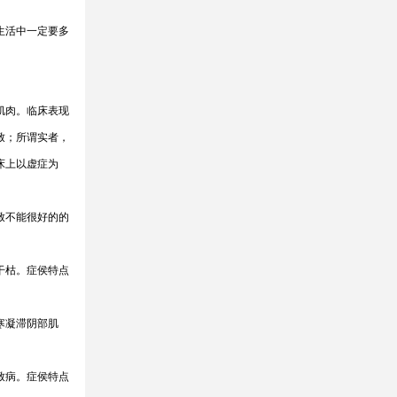
生活中一定要多
肌肉。临床表现
致；所谓实者，
床上以虚症为
致不能很好的的
干枯。症侯特点
寒凝滞阴部肌
致病。症侯特点