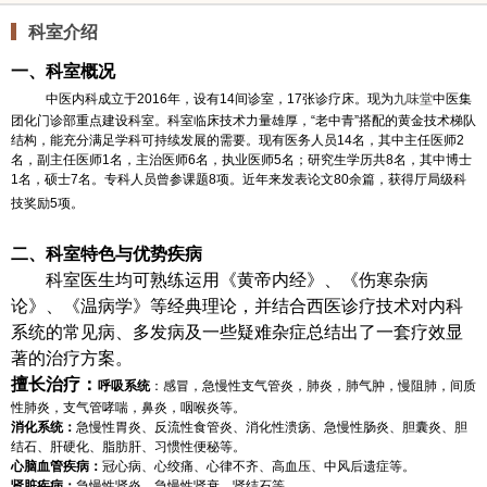
科室介绍
一、科室概况
中医内科成立于2016年，设有14间诊室，17张诊疗床。现为
九味堂
中医集
团化门诊部重点建设科室。科室临床技术力量雄厚，“老中青”搭配的黄金技术梯队
结构，能充分满足学科可持续发展的需要。现有医务人员14名，其中主任医师2
名，副主任医师1名，主治医师6名，执业医师5名；研究生学历共8名，其中博士
1名，硕士7名。专科人员曾参课题8项。近年来发表论文80余篇，获得厅局级科
技奖励5项。
二、科室特色与优势疾病
科室医生均可熟练运用
《黄帝内经》、《伤寒杂病
论》、《温病学》等经典理论
，
并结合
西医诊疗技术对内科
系统的常见病、多发病及一些疑难杂症
总结出了一套疗效显
著的治疗方案。
擅长治疗：
呼吸系统
：感冒，急慢性支气管炎，肺炎，肺气肿，慢阻肺，间质
性肺炎，支气管哮喘，鼻炎，咽喉炎等。
消化系统：
急慢性胃炎、反流性食管炎、消化性溃疡、急慢性肠炎、胆囊炎、胆
结石、肝硬化、脂肪肝、习惯性便秘等。
心脑血管疾病：
冠心病、心绞痛、心律不齐、高血压、中风后遗症等。
肾脏疾病：
急慢性肾炎、急慢性肾衰、肾结石等。