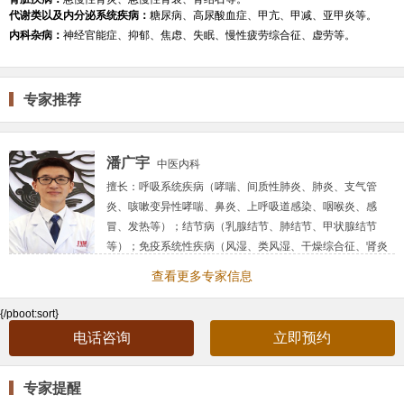
代谢类以及内分泌系统疾病：
糖尿病、高尿酸血症、甲亢、甲减、亚甲炎等。
内科杂病：
神经官能症、抑郁、焦虑、失眠、慢性疲劳综合征、虚劳等。
专家推荐
潘广宇
中医内科
擅长：
呼吸系统疾病（哮喘、间质性肺炎、肺炎、支气管
炎、咳嗽变异性哮喘、鼻炎、上呼吸道感染、咽喉炎、感
冒、发热等）；结节病（乳腺结节、肺结节、甲状腺结节
等）；免疫系统性疾病（风湿、类风湿、干燥综合征、肾炎
等）；心脑血管疾病（冠心病、心律失常、脑供血不全、眩
查看更多专家信息
晕、神经性头痛、面瘫）；代谢类疾病（糖尿病、甲亢、高
脂血症等）；消化系统疾病（慢性胃炎、胃肠功能紊乱、胆
{/pboot:sort}
囊炎、肝损伤、脂肪肝等）；眼疾（视疲劳、干眼症、···
电话咨询
立即预约
简介：
主治医师，中医硕士研究生，2012年毕业于黑龙江中
医药大学。 中医世家，国家住院医师规范化培训医师。师承
国医大师张琪教授，师从国家级名中医江柏华教授（肺病科
专家提醒