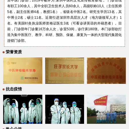
营中医门诊部，2019年被评为“深圳中医药文化宣传教育基地”。 门诊部现
有职工100余人，其中全职卫生技术人员60余人，高级职称10人（主任医师
5名，副主任医师4名，教授1名），省级名中医2名。研究生学历13名，其
中博士2名，硕士11名。近期引进深圳市高层次人才（地方级领军人才）1
名。有美国针灸执业医师资格证医生3名（可看诊讲英语的外籍患者）。目
前，门诊部年门诊量16万余人次，诊室53间，诊疗床180张。本门诊部欲打
造为集中医医疗、教学、科研、预防、保健、康复为一体的大型现代集团化
连锁门诊部。
荣誉资质
抗击疫情