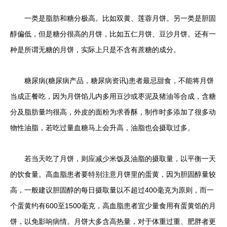
一类是脂肪和糖分极高。比如双黄、莲蓉月饼。另一类是胆固
醇偏低，但是糖分很高的月饼，比如五仁月饼、豆沙月饼。还有一
种是所谓无糖的月饼，实际上只是不含有蔗糖的成分。
糖尿病(糖尿病产品，糖尿病资讯)患者最忌甜食，不能将月饼
当成正餐吃，因为月饼馅儿内多用豆沙或枣泥及猪油等合成，含糖
分及脂肪量均很高，外皮的面粉为求香酥，制作时多添加了很多动
物性油脂，若吃过量血糖马上会升高，油脂也会摄取过多。
若当天吃了月饼，则应减少米饭及油脂的摄取量，以平衡一天
的饮食量。高血脂患者要特别注意月饼里的蛋黄，因为胆固醇量较
高，一般建议胆固醇的每日摄取量以不超过400毫克为原则，而一
个蛋黄约有600至1500毫克，高血脂患者宜少量食用有蛋黄馅的月
饼，以免影响病情。月饼大多含高热量，对于体重过重、肥胖者更