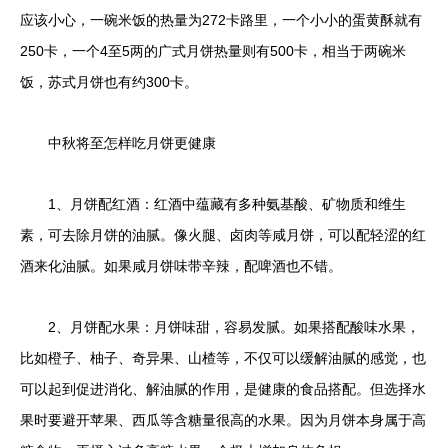
应该小心，一碗米饭的热量为272卡路里，一个小小的蛋黄酥就有
250卡，一个4至5两的广式月饼热量则有500卡，相当于两碗米
饭，苏式月饼也有约300卡。
中秋将至怎样吃月饼更健康
1、月饼配红酒：红酒中蕴藏有多种氨基酸、矿物质和维生
素，可去除月饼的油腻。像火腿、卤肉等咸月饼，可以配轻涩的红
酒来化油腻。如果咸月饼味带辛辣，配啤酒也不错。
2、月饼配水果：月饼味甜，容易发腻。如果搭配酸味水果，
比如橙子、柚子、奇异果、山楂等，不仅可以缓解油腻的感觉，也
可以起到促进消化、解油腻的作用，是健康的食品搭配。但选择水
果时要避开苹果、西瓜等含糖量很高的水果。因为月饼本身属于高