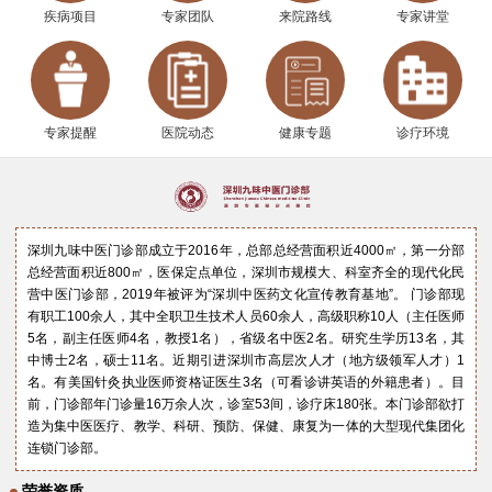
疾病项目
专家团队
来院路线
专家讲堂
专家提醒
医院动态
健康专题
诊疗环境
深圳九味中医门诊部成立于2016年，总部总经营面积近4000㎡，第一分部
总经营面积近800㎡，医保定点单位，深圳市规模大、科室齐全的现代化民
营中医门诊部，2019年被评为“深圳中医药文化宣传教育基地”。 门诊部现
有职工100余人，其中全职卫生技术人员60余人，高级职称10人（主任医师
5名，副主任医师4名，教授1名），省级名中医2名。研究生学历13名，其
中博士2名，硕士11名。近期引进深圳市高层次人才（地方级领军人才）1
名。有美国针灸执业医师资格证医生3名（可看诊讲英语的外籍患者）。目
前，门诊部年门诊量16万余人次，诊室53间，诊疗床180张。本门诊部欲打
造为集中医医疗、教学、科研、预防、保健、康复为一体的大型现代集团化
连锁门诊部。
荣誉资质