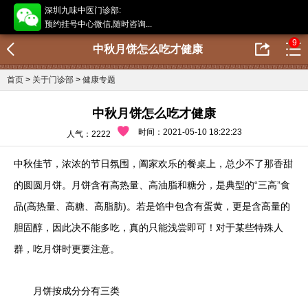
深圳九味中医门诊部:
预约挂号中心微信,随时咨询...
9
中秋月饼怎么吃才健康
首页
>
关于门诊部
>
健康专题
中秋月饼怎么吃才健康
时间：2021-05-10 18:22:23
人气：2222
中秋佳节，浓浓的节日氛围，阖家欢乐的餐桌上，总少不了那香甜
的圆圆月饼。月饼含有高热量、高油脂和糖分，是典型的“三高”食
品(高热量、高糖、高脂肪)。若是馅中包含有蛋黄，更是含高量的
胆固醇，因此决不能多吃，真的只能浅尝即可！对于某些特殊人
群，吃月饼时更要注意。
月饼按成分分有三类