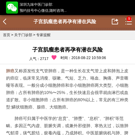
深圳九味中医门诊部:
预约挂号中心微信,随时咨询...
9
子宫肌瘤患者再孕有潜在风险
首页
>
关于门诊部
>
专家提醒
子宫肌瘤患者再孕有潜在风险
时间：2018-08-22 10:59:06
人气：2717
肺癌
又称原发性支气管肺癌，是一种生长在支气管上皮和肺泡上皮
的癌症，临床常见消瘦、咳嗽、气短、乏力、咯血、胸痛、声音嘶
哑等表现。一般分成小细胞肺癌和非小细胞肺癌两大类型。小细胞
肺癌：占所有肺癌的10%〜25%，生长快速且会很早就由淋巴或血
道扩散。非小细胞肺癌：占所有肺癌的80%以上，常见的有三种类
型:鱗状细胞癌、腺癌、大细胞癌。
肺癌可归属于中医学的“息贲”、“肺壅”、“息积”、“肺积”等范
畴。多因正气内虚、脏腑失调，或兼外邪侵肺、寒热太过，以致肺
气郁滞，痰气胶结，瘀毒内蕴，乃成肺积。中医脏腑病机与肺、脾