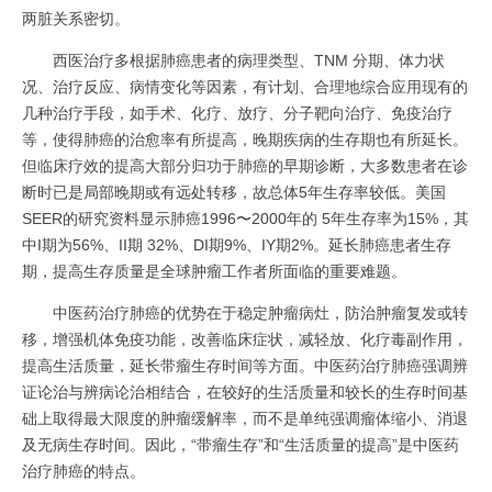
两脏关系密切。
西医治疗多根据肺癌患者的病理类型、TNM 分期、体力状
况、治疗反应、病情变化等因素，有计划、合理地综合应用现有的
几种治疗手段，如手术、化疗、放疗、分子靶向治疗、免疫治疗
等，使得肺癌的治愈率有所提高，晚期疾病的生存期也有所延长。
但临床疗效的提高大部分归功于肺癌的早期诊断，大多数患者在诊
断时已是局部晚期或有远处转移，故总体5年生存率较低。美国
SEER的研究资料显示肺癌1996〜2000年的 5年生存率为15%，其
中I期为56%、II期 32%、DI期9%、IY期2%。延长肺癌患者生存
期，提高生存质量是全球肿瘤工作者所面临的重要难题。
中医药治疗肺癌的优势在于稳定肿瘤病灶，防治肿瘤复发或转
移，增强机体免疫功能，改善临床症状，减轻放、化疗毒副作用，
提高生活质量，延长带瘤生存时间等方面。中医药治疗肺癌强调辨
证论治与辨病论治相结合，在较好的生活质量和较长的生存时间基
础上取得最大限度的肿瘤缓解率，而不是单纯强调瘤体缩小、消退
及无病生存时间。因此，“带瘤生存”和“生活质量的提高”是中医药
治疗肺癌的特点。