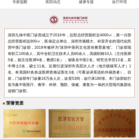
专家提醒
医院动态
健康专题
诊疗环境
深圳九味中医门诊部成立于2016年，总部总经营面积近4000㎡，第一分部
总经营面积近800㎡，医保定点单位，深圳市规模大、科室齐全的现代化民
营中医门诊部，2019年被评为“深圳中医药文化宣传教育基地”。 门诊部现
有职工100余人，其中全职卫生技术人员60余人，高级职称10人（主任医师
5名，副主任医师4名，教授1名），省级名中医2名。研究生学历13名，其
中博士2名，硕士11名。近期引进深圳市高层次人才（地方级领军人才）1
名。有美国针灸执业医师资格证医生3名（可看诊讲英语的外籍患者）。目
前，门诊部年门诊量16万余人次，诊室53间，诊疗床180张。本门诊部欲打
造为集中医医疗、教学、科研、预防、保健、康复为一体的大型现代集团化
连锁门诊部。
荣誉资质