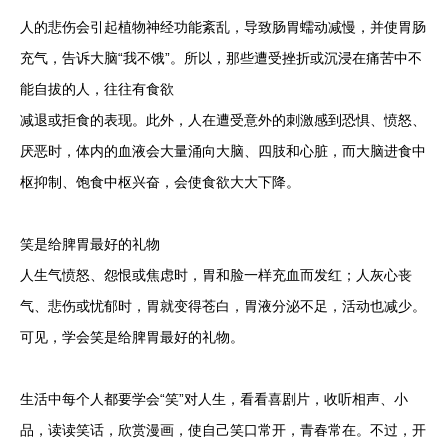
人的悲伤会引起植物神经功能紊乱，导致肠胃蠕动减慢，并使胃肠
充气，告诉大脑“我不饿”。所以，那些遭受挫折或沉浸在痛苦中不
能自拔的人，往往有食欲
减退或拒食的表现。此外，人在遭受意外的刺激感到恐惧、愤怒、
厌恶时，体内的血液会大量涌向大脑、四肢和心脏，而大脑进食中
枢抑制、饱食中枢兴奋，会使食欲大大下降。
笑是给脾胃最好的礼物
人生气愤怒、怨恨或焦虑时，胃和脸一样充血而发红；人灰心丧
气、悲伤或忧郁时，胃就变得苍白，胃液分泌不足，活动也减少。
可见，学会笑是给脾胃最好的礼物。
生活中每个人都要学会“笑”对人生，看看喜剧片，收听相声、小
品，读读笑话，欣赏漫画，使自己笑口常开，青春常在。不过，开