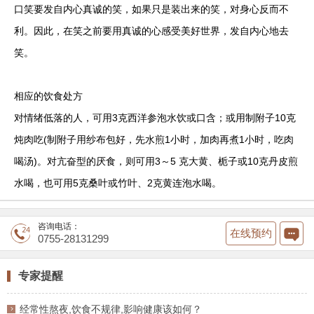
口笑要发自内心真诚的笑，如果只是装出来的笑，对身心反而不
利。因此，在笑之前要用真诚的心感受美好世界，发自内心地去
笑。
相应的饮食处方
对情绪低落的人，可用3克西洋参泡水饮或口含；或用制附子10克
炖肉吃(制附子用纱布包好，先水煎1小时，加肉再煮1小时，吃肉
喝汤)。对亢奋型的厌食，则可用3～5 克大黄、栀子或10克丹皮煎
水喝，也可用5克桑叶或竹叶、2克黄连泡水喝。
咨询电话：
在线预约
0755-28131299
专家提醒
经常性熬夜,饮食不规律,影响健康该如何？