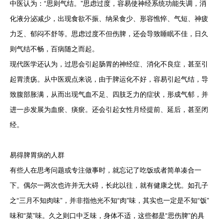
中医认为：“思则气结。”思虑过度，容易使神经系统功能失调，消
化液分泌减少，出现食欲不振、纳呆食少、形容憔悴、气短、神疲
力乏、郁闷不舒等。思虑过度不但伤脾，还会导致睡眠不佳，日久
则气结不畅，百病随之而起。
现代医学还认为，过思会引起肠胃的神经症、消化不良症，甚至引
起胃溃疡。从中医观点来说，由于脾运化不好，容易引起气结，导
致腹部胀满，从而出现气血不足、四肢乏力的症状，形成气郁，并
进一步发展为血瘀、痰瘀。还会引起女性月经提前、延后，甚至闭
经。
易得脾胃病的人群
有些人在思考问题或专注做事时，就忘记了吃饭或者简单凑合一
下。偶尔一两次也许并无大碍，长此以往，就有健康之忧。如孔子
之“三月不知肉味”，并非指他光不知“肉”味，其实也一定是不知“饭”
味和“菜”味。久之则口中乏味，身体不适，这些都是“思伤脾”的具