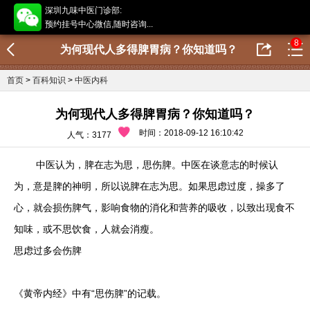
深圳九味中医门诊部:
预约挂号中心微信,随时咨询...
8
为何现代人多得脾胃病？你知道吗？
首页
>
百科知识
>
中医内科
为何现代人多得脾胃病？你知道吗？
时间：2018-09-12 16:10:42
人气：3177
中医认为，脾在志为思，思伤脾。中医在谈意志的时候认
为，意是脾的神明，所以说脾在志为思。如果思虑过度，操多了
心，就会损伤脾气，影响食物的消化和营养的吸收，以致出现食不
知味，或不思饮食，人就会消瘦。
思虑过多会伤脾
《黄帝内经》中有“思伤脾”的记载。