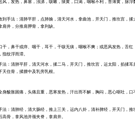
恶风，发热，鼻塞，浊涕，咳嗽，痰黄，口渴，咽喉不利，苔薄黄，脉浮
收到手法：清肺平肝，点肺腧，清天河水，拿曲池，开天门，推坎宫，揉
拿肩井，分推肩胛骨，拿列缺。
口干，鼻干或痒、咽干，耳干，干咳无痰，咽喉不爽；或恶风发热，舌红
，指纹浮而滞。
手法：清肺平肝，清天河水，揉二马，开天门，推坎宫，运太阳，掐揉耳
下天住骨，揉膻中及乳旁乳根。
全身酸胀困痛，头痛且重，恶寒发热，汗出而不解，胸闷，恶心呕吐，口
手法：清肺经，清大肠经，推上三关，运内八卦，清补脾经，开天门，推
后高骨，拿风池并颈夹脊，拿肩井。