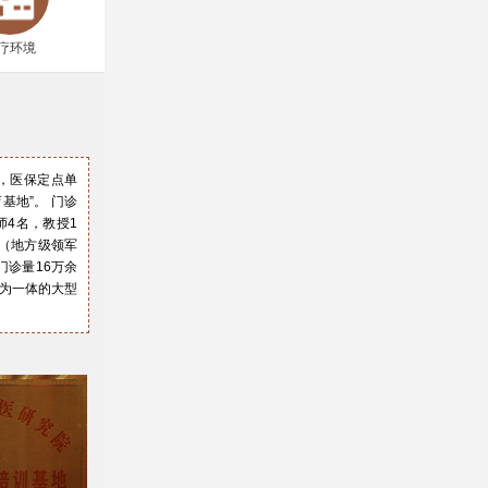
疗环境
㎡，医保定点单
基地”。 门诊
师4名，教授1
才（地方级领军
门诊量16万余
复为一体的大型