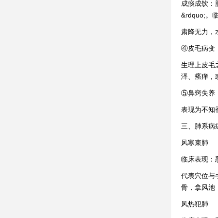
成痰成饮：
&rdqu
肃降无力，
④皮毛病变
生理上皮毛
泽、瘙痒，
⑤鼻窍失养
表现为不知
三、肺系病
风寒束肺
临床表现：
代表穴位与
骨，拿风池
风热犯肺