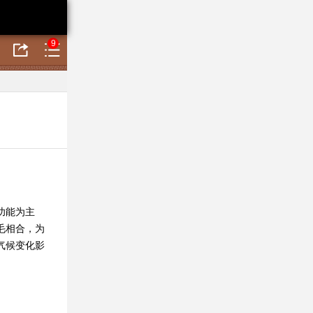
9
功能为主
毛相合，为
气候变化影
。