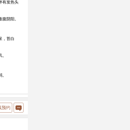
伴有发热头
推腹阴阳。
呆，苔白
玑。
弱。
线预约