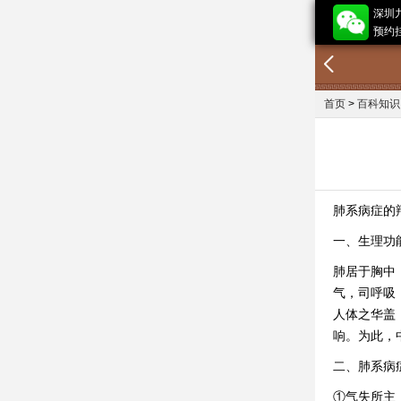
深圳
预约挂
首页
>
百科知识
肺系病症的
一、生理功
肺居于胸中
气，司呼吸
人体之华盖
响。为此，中医
二、肺系病
①气失所主