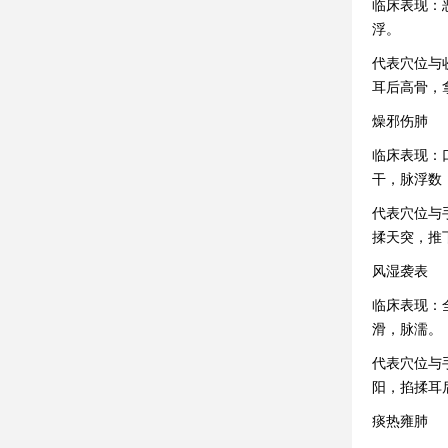
临床表现：
浮。
代表穴位与
耳后高骨，
燥邪伤肺
临床表现：
干，脉浮数
代表穴位与
揉天突，推
风湿袭表
临床表现：
滑，脉濡。
代表穴位与
阳，掐揉耳
痰热雍肺