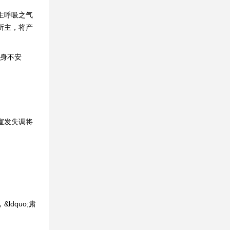
主呼吸之气
所主，将产
周身不安
宣发失调将
dquo;肃