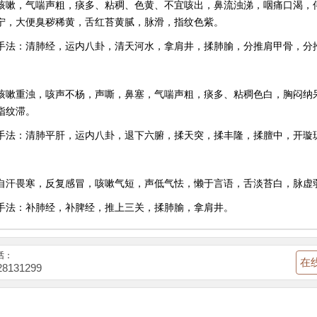
咳嗽，气喘声粗，痰多、粘稠、色黄、不宜咳出，鼻流浊涕，咽痛口渴，
宁，大便臭秽稀黄，舌红苔黄腻，脉滑，指纹色紫。
手法：清肺经，运内八卦，清天河水，拿肩井，揉肺腧，分推肩甲骨，分
咳嗽重浊，咳声不杨，声嘶，鼻塞，气喘声粗，痰多、粘稠色白，胸闷纳
指纹滞。
手法：清肺平肝，运内八卦，退下六腑，揉天突，揉丰隆，揉膻中，开璇
自汗畏寒，反复感冒，咳嗽气短，声低气怯，懒于言语，舌淡苔白，脉虚
手法：补肺经，补脾经，推上三关，揉肺腧，拿肩井。
话：
在
28131299