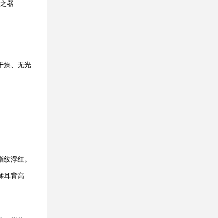
痰之器
干燥、无光
指纹浮红。
揉耳背高