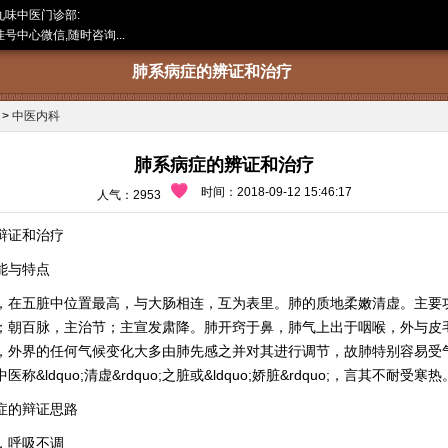
九味中医门诊部:
号中心微信,随时咨询...
肺系病症的辨证和治疗
>
中医内科
肺系病症的辨证和治疗
时间：2018-09-12 15:46:17
人气：2953
辩证和治疗
能与特点
，在五脏中位置最高，与大肠相连，互为表里。肺的质地柔嫩清虚。主要
；朝百脉，主治节；主宣发肃降。肺开窍于鼻，肺气上出于咽喉，外与皮
，外界的任何气候变化大多由肺先感之并对其进行调节，故肺特别容易受
称&ldquo;清虚&rdquo;之脏或&ldquo;娇脏&rdquo;，言其不耐受寒热
症的辩证思路
，呼吸不调