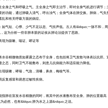
主全身之气和呼吸之气。主全身之气即主治节，即对全身气机进行调节；
要的功能，通过肺吸入清气，呼出浊气；全身气体在肺交换。肺病，气失
紊乱和有关呼吸方面的病症。
：如气短、心悸、少气不足以息、气怯声低。古人有&ldquo;一脉不和，
;之说，这为分析一些非肺本脏的证侯从肺论治提供了思路。
表现为咳嗽、喘证、哮证等
将水谷精微物质如雾露之态布于全身，也包括将卫气发散与体表以抗邪。
虚之态，同时卫气不能敷布，则患儿抗病能力和适应能力降低。
出现咳嗽，哮喘，气急，清嗓，鼻炎，梅核气等。
易反复感冒和易患过敏性疾病。
能指肺在宣发水谷精微的同时，将其中的水液敷布至全身。肺的位置最高，&l
;成为必然，也有&ldquo;肺为水之上源&rdquo;之说。