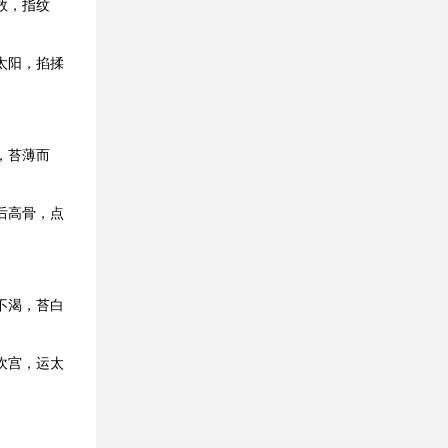
数，指纹
太阳，掐揉
，苔薄而
后高骨，点
不渴，苔白
坎宫，运太