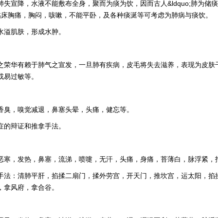
肺失宣降，水液不能敷布全身，聚而为痰为饮，因而古人&ldquo;肺为储
o;。临床胸痛，胸闷，咳嗽，不能平卧，及各种痰涎等可考虑为肺病与痰饮。
水溢肌肤，形成水肿。
之荣华有赖于肺气之宣发，一旦肺有疾病，皮毛将失去滋养，表现为皮肤
或易过敏等。
香臭，嗅觉减退，鼻塞头晕，头痛，健忘等。
症的辩证和推拿手法。
恶寒，发热，鼻塞，流涕，喷嚏，无汗，头痛，身痛，苔薄白，脉浮紧，
手法：清肺平肝，掐揉二扇门，揉外劳宫，开天门，推坎宫，运太阳，掐
，拿风府，拿合谷。