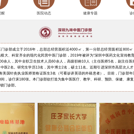
提醒
医院动态
健康专题
诊
门诊部成立于2016年，总部总经营面积近4000㎡，第一分部总经营面积近800
模大、科室齐全的现代化民营中医门诊部，2019年被评为“深圳中医药文化宣传教育
00余人，其中全职卫生技术人员60余人，高级职称10人（主任医师5名，副主任医
中医2名。研究生学历13名，其中博士2名，硕士11名。近期引进深圳市高层次人
有美国针灸执业医师资格证医生3名（可看诊讲英语的外籍患者）。目前，门诊部年
3间，诊疗床180张。本门诊部欲打造为集中医医疗、教学、科研、预防、保健、康
连锁门诊部。